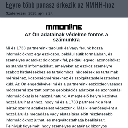
Egyre több panasz érkezik az NMHH-hoz
Szabályozás
2020. április 27.
Az elmúlt egy hónapban közel háromnegyedével nőtt a
műsorfelügyelethez érkező beadványok száma, de a
bejelentett rádiófrekvenciás zavarok és az Internet
Az Ön adatainak védelme fontos a
Hotline-hoz érkező bejelentések száma...
számunkra
Mi és 1733 partnereink tárolunk és/vagy férünk hozzá
információkhoz egy eszközön, például sütik formájában, és
személyes adatokat dolgozunk fel, például egyedi azonosítókat
és standard információkat, amelyeket az eszköz személyre
szabott hirdetésekhez és tartalomhoz, hirdetések és tartalmak
méréséhez, közönségmérésekhez és szolgáltatásfejlesztéshez
küld.
Az Ön engedélyével mi és a partnereink eszközleolvasásos
módszerrel szerzett pontos geolokációs adatokat és azonosítási
információkat is felhasználhatunk. A megfelelő helyre kattintva
hozzájárulhat ahhoz, hogy mi és a 1733 partnereink a fent
Felügyelnék a közösségi médiát
leírtak szerint adatkezelést végezzünk. Másik lehetőségként a
hozzájárulás megadása vagy elutasítása előtt részletesebb
Web
2018. szeptember 4.
információkhoz juthat, és megváltoztathatja beállításait.
Szorosabb felügyeletet követel a közösségi média felett
Felhívjuk figyelmét, hogy személyes adatainak bizonyos