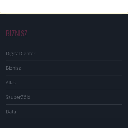
Tv/Rádió
BIZNISZ
Digital Center
Biznisz
Állás
SzuperZöld
Data