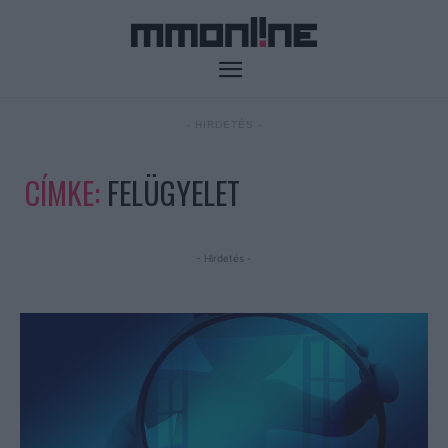
- HIRDETÉS -
CÍMKE:
FELÜGYELET
- Hirdetés -