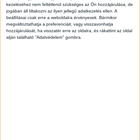
a brit kormánytól több angliai média- és távközlési piaci
kezeléséhez nem feltétlenül szükséges az Ön hozzájárulása, de
szereplő. A The Sunday Telegraph című lapban megjelent...
jogában áll tiltakozni az ilyen jellegű adatkezelés ellen. A
beállításai csak erre a weboldalra érvényesek. Bármikor
megváltoztathatja a preferenciáit, vagy visszavonhatja
- Hirdetés -
hozzájárulását, ha visszatér erre az oldalra, és rákattint az oldal
alján található "Adatvédelem" gombra.
A RADIOCAFÉN