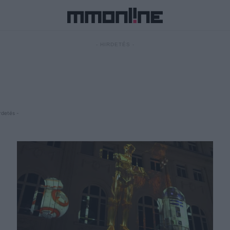
- HIRDETÉS -
rdetés -