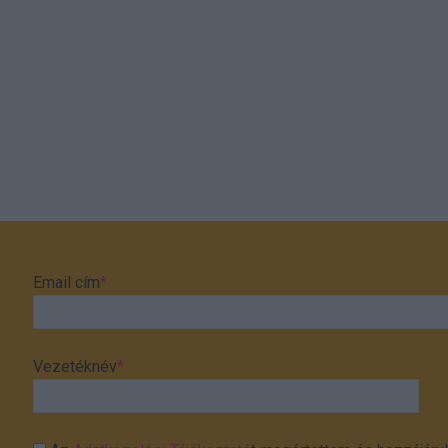
Email cím
*
Vezetéknév
*