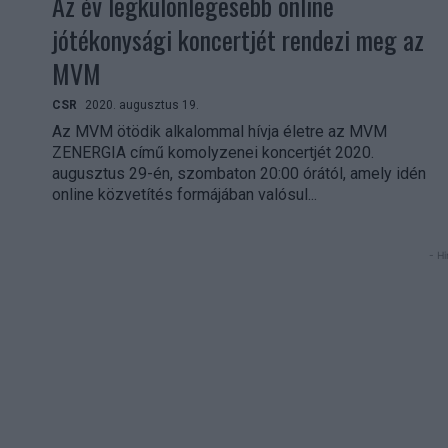
Az év legkülönlegesebb online
jótékonysági koncertjét rendezi meg az
MVM
CSR
2020. augusztus 19.
Az MVM ötödik alkalommal hívja életre az MVM
ZENERGIA című komolyzenei koncertjét 2020.
augusztus 29-én, szombaton 20:00 órától, amely idén
online közvetítés formájában valósul...
- Hi