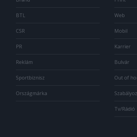
BTL
Web
CSR
Mobil
PR
Karrier
Reklám
Bulvár
Sportbiznisz
Out of h
Országmárka
Szabályo
Tv/Rádió