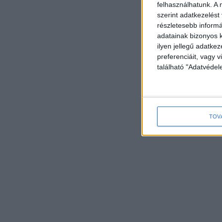
felhasználhatunk. A 
szerint adatkezelést
részletesebb informác
adatainak bizonyos k
ilyen jellegű adatke
preferenciáit, vagy v
található "Adatvéde
TOV