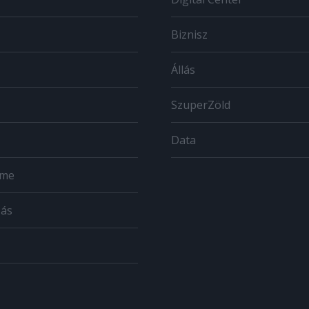
Biznisz
Állás
SzuperZöld
Data
ome
zás