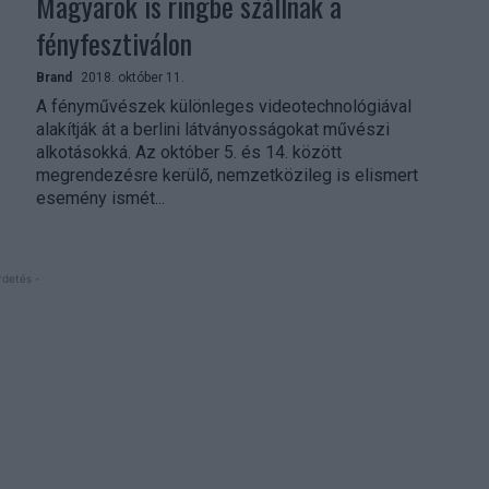
Magyarok is ringbe szállnak a
fényfesztiválon
Brand
2018. október 11.
A fényművészek különleges videotechnológiával
alakítják át a berlini látványosságokat művészi
alkotásokká. Az október 5. és 14. között
megrendezésre kerülő, nemzetközileg is elismert
esemény ismét...
rdetés -