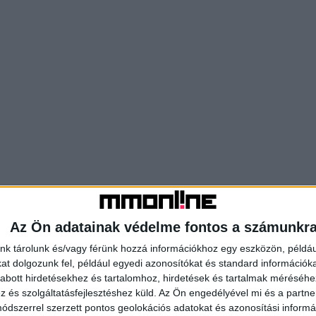
Az Ön adatainak védelme fontos a számunkr
nk tárolunk és/vagy férünk hozzá információkhoz egy eszközön, példáu
t dolgozunk fel, például egyedi azonosítókat és standard információk
abott hirdetésekhez és tartalomhoz, hirdetések és tartalmak méréséhe
és szolgáltatásfejlesztéshez küld.
Az Ön engedélyével mi és a partne
dszerrel szerzett pontos geolokációs adatokat és azonosítási informác