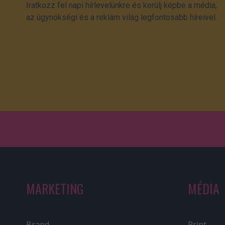
Iratkozz fel napi hírlevelünkre és kerülj képbe a média,
az ügynökségi és a reklám világ legfontosabb híreivel.
MARKETING
MÉDIA
Brand
Print