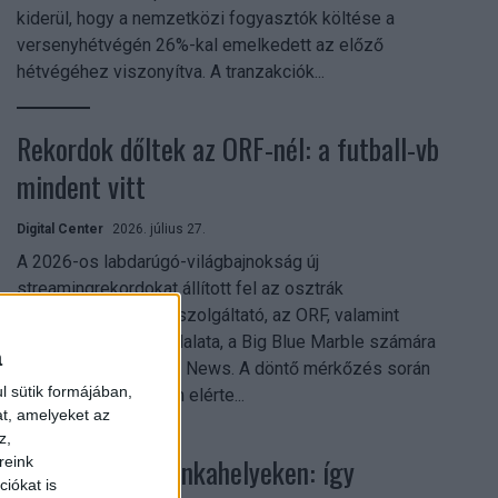
kiderül, hogy a nemzetközi fogyasztók költése a
versenyhétvégén 26%-kal emelkedett az előző
hétvégéhez viszonyítva. A tranzakciók...
Rekordok dőltek az ORF-nél: a futball-vb
mindent vitt
Digital Center
2026. július 27.
A 2026-os labdarúgó-világbajnokság új
streamingrekordokat állított fel az osztrák
közszolgálati műsorszolgáltató, az ORF, valamint
technológiai leányvállalata, a Big Blue Marble számára
a
– írja a Broadband TV News. A döntő mérkőzés során
l sütik formájában,
az átlagos nézőszám elérte...
at, amelyeket az
z,
Shadow AI a munkahelyeken: így
reink
iókat is