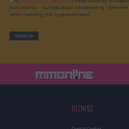
Az
Adatkezelési Tájékoztató
t megértettem és hozzájárul
mail címemre – hozzájárulásom visszavonásig – hírlevelet k
velem marketing célú megkeresésekkel.
BIZNISZ
Digital Center