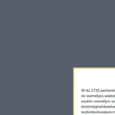
Mi és 1733 partnerei
és személyes adatoka
eszköz személyre sz
közönségmérésekhez 
eszközleolvasásos mó