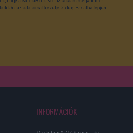
ok, hogy a MédiaHírek Kft. az általam megadott e-
üldjön, az adataimat kezelje és kapcsolatba lépjen
INFORMÁCIÓK
Marketing & Média magazin