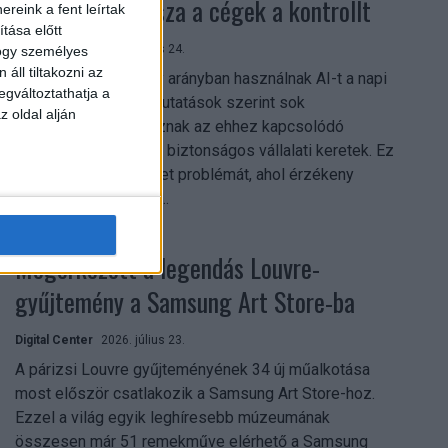
szerezhetik vissza a cégek a kontrollt
reink a fent leírtak
tása előtt
Digital Center
2026. július 24.
hogy személyes
áll tiltakozni az
A munkavállalók nagy arányban használnak AI-t a napi
egváltoztathatja a
munkában, ám friss kutatások szerint sok
z oldal alján
szervezetnél hiányoznak az ehhez kapcsolódó
világos irányelvek és biztonságos vállalati keretek. Ez
különösen ott jelenthet problémát, ahol érzékeny
üzleti információkkal...
Megérkezett a legendás Louvre-
gyűjtemény a Samsung Art Store-ba
Digital Center
2026. július 23.
A párizsi Louvre gyűjteményének 34 új műalkotása
most először csatlakozik a Samsung Art Store-hoz.
Ezzel a világ egyik leghíresebb múzeumának
összesen már 51 remekműve elérhető a Samsung