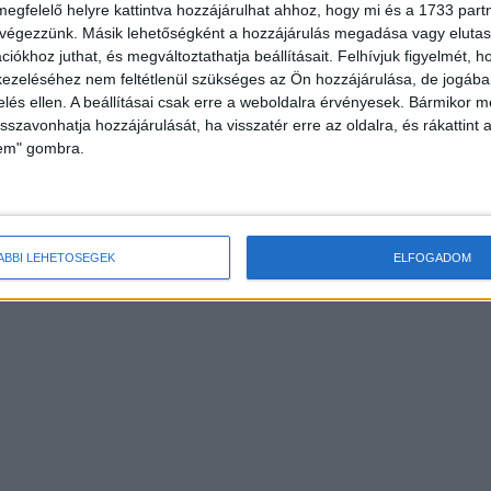
megfelelő helyre kattintva hozzájárulhat ahhoz, hogy mi és a 1733 partne
 végezzünk. Másik lehetőségként a hozzájárulás megadása vagy elutasí
iókhoz juthat, és megváltoztathatja beállításait.
Felhívjuk figyelmét, 
ezeléséhez nem feltétlenül szükséges az Ön hozzájárulása, de jogában 
zelés ellen. A beállításai csak erre a weboldalra érvényesek. Bármikor m
isszavonhatja hozzájárulását, ha visszatér erre az oldalra, és rákattint a
lem" gombra.
ÁBBI LEHETŐSÉGEK
ELFOGADOM