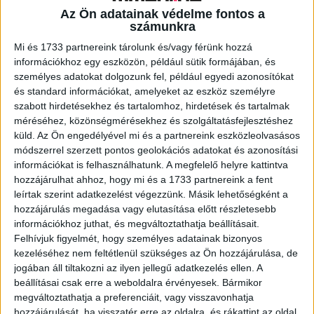
Az Ön adatainak védelme fontos a
számunkra
A RADIOCAFÉN
Mi és 1733 partnereink tárolunk és/vagy férünk hozzá
információkhoz egy eszközön, például sütik formájában, és
személyes adatokat dolgozunk fel, például egyedi azonosítókat
és standard információkat, amelyeket az eszköz személyre
szabott hirdetésekhez és tartalomhoz, hirdetések és tartalmak
méréséhez, közönségmérésekhez és szolgáltatásfejlesztéshez
küld.
Az Ön engedélyével mi és a partnereink eszközleolvasásos
módszerrel szerzett pontos geolokációs adatokat és azonosítási
információkat is felhasználhatunk. A megfelelő helyre kattintva
hozzájárulhat ahhoz, hogy mi és a 1733 partnereink a fent
leírtak szerint adatkezelést végezzünk. Másik lehetőségként a
hozzájárulás megadása vagy elutasítása előtt részletesebb
Korábbi adások
információkhoz juthat, és megváltoztathatja beállításait.
Felhívjuk figyelmét, hogy személyes adatainak bizonyos
A rovat támogatói:
kezeléséhez nem feltétlenül szükséges az Ön hozzájárulása, de
jogában áll tiltakozni az ilyen jellegű adatkezelés ellen. A
beállításai csak erre a weboldalra érvényesek. Bármikor
megváltoztathatja a preferenciáit, vagy visszavonhatja
hozzájárulását, ha visszatér erre az oldalra, és rákattint az oldal