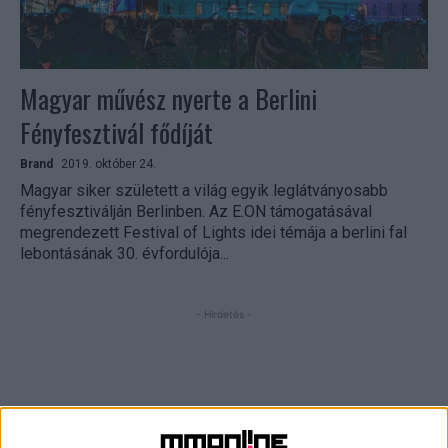
Magyar művész nyerte a Berlini
Fényfesztivál fődíját
Brand
2019. október 24.
Magyar siker született a világ egyik leglátványosabb
fényfesztiválján Berlinben. Az E.ON támogatásával
megrendezett Festival of Lights idei témája a berlini fal
lebontásának 30. évfordulója...
- Hirdetés -