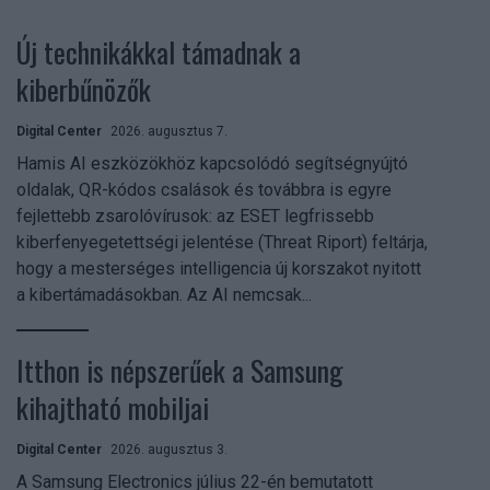
Új technikákkal támadnak a
kiberbűnözők
Digital Center
2026. augusztus 7.
Hamis AI eszközökhöz kapcsolódó segítségnyújtó
oldalak, QR-kódos csalások és továbbra is egyre
fejlettebb zsarolóvírusok: az ESET legfrissebb
kiberfenyegetettségi jelentése (Threat Riport) feltárja,
hogy a mesterséges intelligencia új korszakot nyitott
a kibertámadásokban. Az AI nemcsak...
Itthon is népszerűek a Samsung
kihajtható mobiljai
Digital Center
2026. augusztus 3.
A Samsung Electronics július 22-én bemutatott