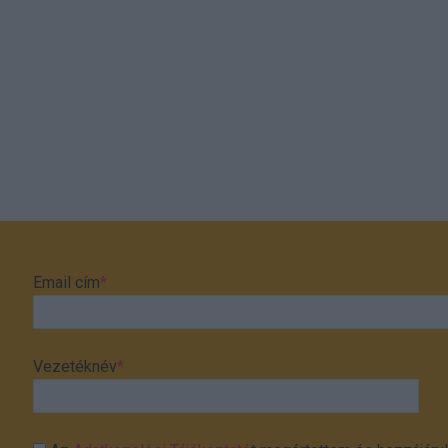
Email cím
*
Vezetéknév
*