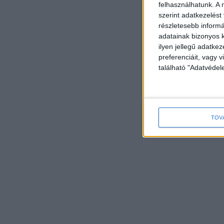
felhasználhatunk. A 
szerint adatkezelést
részletesebb informác
adatainak bizonyos k
ilyen jellegű adatke
preferenciáit, vagy v
található "Adatvéde
TOV