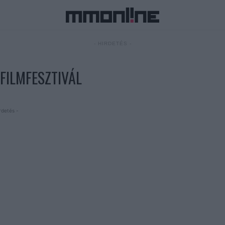
- HIRDETÉS -
 FILMFESZTIVÁL
rdetés -