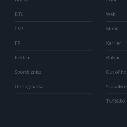
BTL
Web
CSR
Mobil
PR
Karrier
Reklám
Bulvár
Sportbiznisz
Out of h
Országmárka
Szabályo
Tv/Rádió