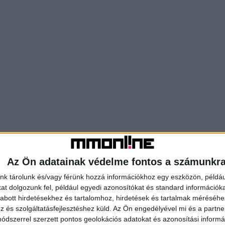
Az Ön adatainak védelme fontos a számunkr
nk tárolunk és/vagy férünk hozzá információkhoz egy eszközön, példáu
t dolgozunk fel, például egyedi azonosítókat és standard információk
abott hirdetésekhez és tartalomhoz, hirdetések és tartalmak méréséhe
és szolgáltatásfejlesztéshez küld.
Az Ön engedélyével mi és a partne
dszerrel szerzett pontos geolokációs adatokat és azonosítási informác