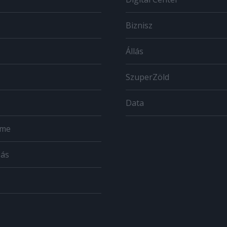
Biznisz
Állás
SzuperZöld
Data
ome
zás