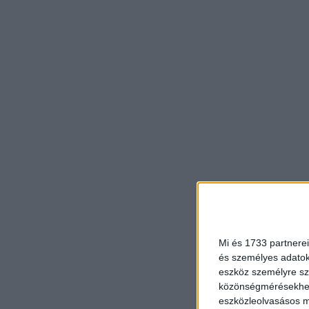
Mi és 1733 partnerei
és személyes adatoka
eszköz személyre sz
közönségmérésekhez 
eszközleolvasásos mó