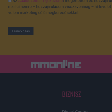
Az
Adatkezelési Tájékoztató
t megértettem és hozzájárul
mail címemre – hozzájárulásom visszavonásig – hírlevelet k
velem marketing célú megkeresésekkel.
BIZNISZ
Digital Center