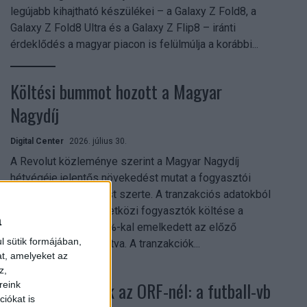
legújabb kihajtható készülékei – a Galaxy Z Fold8, a
Galaxy Z Fold8 Ultra és a Galaxy Z Flip8 – iránti
érdeklődés a magyar piacon is felülmúlja a korábbi...
Költési bummot hozott a Magyar
Nagydíj
Digital Center
2026. július 30.
A Revolut közleménye szerint a Magyar Nagydíj
hétvégéje jelentős növekedést mutat a fogyasztói
aktivitásban Budapest szerte. A tranzakciós adatokból
kiderül, hogy a nemzetközi fogyasztók költése a
a
versenyhétvégén 26%-kal emelkedett az előző
l sütik formájában,
hétvégéhez viszonyítva. A tranzakciók...
at, amelyeket az
z,
Rekordok dőltek az ORF-nél: a futball-vb
reink
iókat is