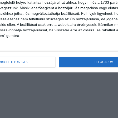
megfelelő helyre kattintva hozzájárulhat ahhoz, hogy mi és a 1733 partne
 végezzünk. Másik lehetőségként a hozzájárulás megadása vagy elutasí
iókhoz juthat, és megváltoztathatja beállításait.
Felhívjuk figyelmét, 
ezeléséhez nem feltétlenül szükséges az Ön hozzájárulása, de jogában 
zelés ellen. A beállításai csak erre a weboldalra érvényesek. Bármikor m
isszavonhatja hozzájárulását, ha visszatér erre az oldalra, és rákattint a
lem" gombra.
ÁBBI LEHETŐSÉGEK
ELFOGADOM