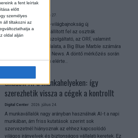
mindent vitt
reink a fent leírtak
tása előtt
Digital Center
2026. július 27.
hogy személyes
áll tiltakozni az
A 2026-os labdarúgó-világbajnokság új
egváltoztathatja a
streamingrekordokat állított fel az osztrák
z oldal alján
közszolgálati műsorszolgáltató, az ORF, valamint
technológiai leányvállalata, a Big Blue Marble számára
– írja a Broadband TV News. A döntő mérkőzés során
az átlagos nézőszám elérte...
Shadow AI a munkahelyeken: így
szerezhetik vissza a cégek a kontrollt
Digital Center
2026. július 24.
A munkavállalók nagy arányban használnak AI-t a napi
munkában, ám friss kutatások szerint sok
szervezetnél hiányoznak az ehhez kapcsolódó
világos irányelvek és biztonságos vállalati keretek. Ez