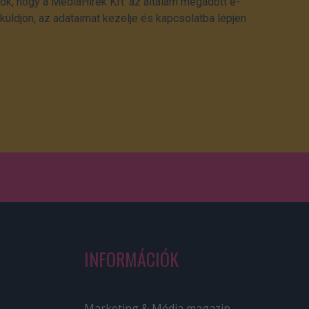
ok, hogy a MédiaHírek Kft. az általam megadott e-
üldjön, az adataimat kezelje és kapcsolatba lépjen
INFORMÁCIÓK
Marketing & Média magazin