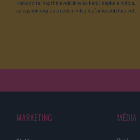
Iratkozz fel napi hírlevelünkre és kerülj képbe a média,
az ügynökségi és a reklám világ legfontosabb híreivel.
MARKETING
MÉDIA
Brand
Print