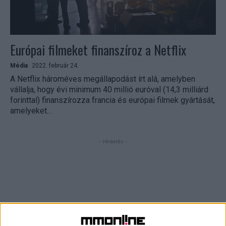
Európai filmeket finanszíroz a Netflix
Média
2022. február 24.
A Netflix hároméves megállapodást írt alá, amelyben
vállalja, hogy évi minimum 40 millió euróval (14,3 milliárd
forinttal) finanszírozza francia és európai filmek gyártását,
amelyeket...
- Hirdetés -