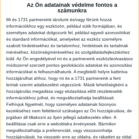
Az Ön adatainak védelme fontos a
A RADIOCAFÉN
számunkra
Mi és 1731 partnereink tárolunk és/vagy férünk hozzá
információkhoz egy eszközön, például sütik formájában, és
személyes adatokat dolgozunk fel, például egyedi azonosítókat
és standard információkat, amelyeket az eszköz személyre
szabott hirdetésekhez és tartalomhoz, hirdetések és tartalmak
méréséhez, közönségmérésekhez és szolgáltatásfejlesztéshez
küld.
Az Ön engedélyével mi és a partnereink eszközleolvasásos
módszerrel szerzett pontos geolokációs adatokat és azonosítási
információkat is felhasználhatunk. A megfelelő helyre kattintva
hozzájárulhat ahhoz, hogy mi és a 1731 partnereink a fent
Korábbi adások
leírtak szerint adatkezelést végezzünk. Másik lehetőségként a
hozzájárulás megadása vagy elutasítása előtt részletesebb
A rovat támogatói:
információkhoz juthat, és megváltoztathatja beállításait.
Felhívjuk figyelmét, hogy személyes adatainak bizonyos
kezeléséhez nem feltétlenül szükséges az Ön hozzájárulása, de
jogában áll tiltakozni az ilyen jellegű adatkezelés ellen. A
beállításai csak erre a weboldalra érvényesek. Bármikor
megváltoztathatja a preferenciáit, vagy visszavonhatja
hozzájárulását, ha visszatér erre az oldalra, és rákattint az oldal