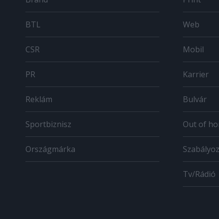
BTL
Web
CSR
Mobil
PR
Karrier
Reklám
Bulvár
Sportbiznisz
Out of h
Országmárka
Szabályo
Tv/Rádió