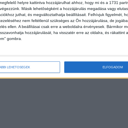
megfelelő helyre kattintva hozzájárulhat ahhoz, hogy mi és a 1731 partne
 végezzünk. Másik lehetőségként a hozzájárulás megadása vagy elutasí
iókhoz juthat, és megváltoztathatja beállításait.
Felhívjuk figyelmét, 
ezeléséhez nem feltétlenül szükséges az Ön hozzájárulása, de jogában 
zelés ellen. A beállításai csak erre a weboldalra érvényesek. Bármikor m
isszavonhatja hozzájárulását, ha visszatér erre az oldalra, és rákattint a
lem" gombra.
ÁBBI LEHETŐSÉGEK
ELFOGADOM