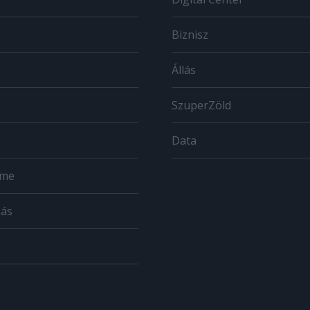
Biznisz
Állás
SzuperZöld
Data
ome
zás