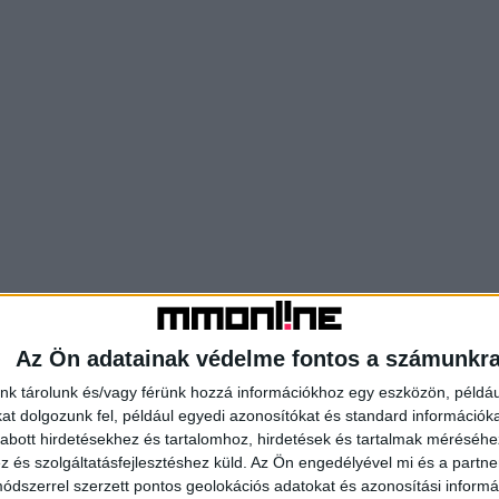
Az Ön adatainak védelme fontos a számunkr
nk tárolunk és/vagy férünk hozzá információkhoz egy eszközön, példáu
t dolgozunk fel, például egyedi azonosítókat és standard információk
abott hirdetésekhez és tartalomhoz, hirdetések és tartalmak méréséhe
és szolgáltatásfejlesztéshez küld.
Az Ön engedélyével mi és a partne
dszerrel szerzett pontos geolokációs adatokat és azonosítási informác