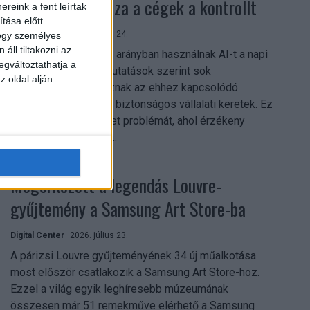
szerezhetik vissza a cégek a kontrollt
reink a fent leírtak
tása előtt
Digital Center
2026. július 24.
hogy személyes
áll tiltakozni az
A munkavállalók nagy arányban használnak AI-t a napi
egváltoztathatja a
munkában, ám friss kutatások szerint sok
z oldal alján
szervezetnél hiányoznak az ehhez kapcsolódó
világos irányelvek és biztonságos vállalati keretek. Ez
különösen ott jelenthet problémát, ahol érzékeny
üzleti információkkal...
Megérkezett a legendás Louvre-
gyűjtemény a Samsung Art Store-ba
Digital Center
2026. július 23.
A párizsi Louvre gyűjteményének 34 új műalkotása
most először csatlakozik a Samsung Art Store-hoz.
Ezzel a világ egyik leghíresebb múzeumának
összesen már 51 remekműve elérhető a Samsung