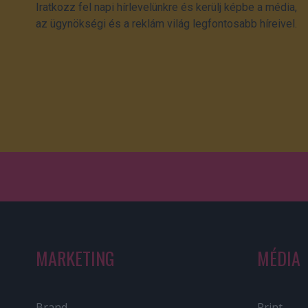
Iratkozz fel napi hírlevelünkre és kerülj képbe a média,
az ügynökségi és a reklám világ legfontosabb híreivel.
MARKETING
MÉDIA
Brand
Print