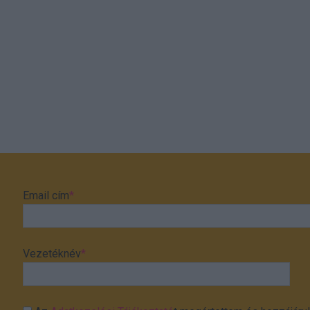
Email cím
*
Vezetéknév
*