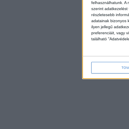
felhasználhatunk. A 
szerint adatkezelést
részletesebb informác
adatainak bizonyos k
ilyen jellegű adatke
preferenciáit, vagy v
található "Adatvéde
TOV