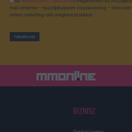
Az
Adatkezelési Tájékoztató
t megértettem és hozzájárul
mail címemre – hozzájárulásom visszavonásig – hírlevelet k
velem marketing célú megkeresésekkel.
BIZNISZ
Digital Center