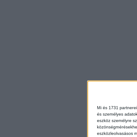
Mi és 1731 partnerei
és személyes adatoka
eszköz személyre sz
közönségmérésekhez 
eszközleolvasásos mó