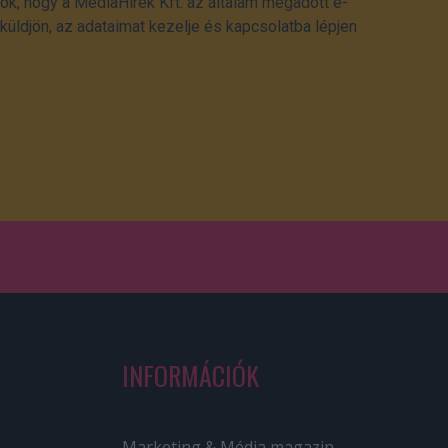
ok, hogy a MédiaHírek Kft. az általam megadott e-
üldjön, az adataimat kezelje és kapcsolatba lépjen
INFORMÁCIÓK
Marketing & Média magazin