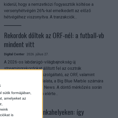
kiderül, hogy a nemzetközi fogyasztók költése a
versenyhétvégén 26%-kal emelkedett az előző
hétvégéhez viszonyítva. A tranzakciók...
Rekordok dőltek az ORF-nél: a futball-vb
mindent vitt
Digital Center
2026. július 27.
A 2026-os labdarúgó-világbajnokság új
streamingrekordokat állított fel az osztrák
közszolgálati műsorszolgáltató, az ORF, valamint
technológiai leányvállalata, a Big Blue Marble számára
a
– írja a Broadband TV News. A döntő mérkőzés során
l sütik formájában,
az átlagos nézőszám elérte...
at, amelyeket az
z,
Shadow AI a munkahelyeken: így
reink
iókat is