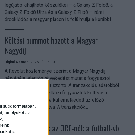
legújabb kihajtható készülékei – a Galaxy Z Fold8, a
Galaxy Z Fold8 Ultra és a Galaxy Z Flip8 – iránti
érdeklődés a magyar piacon is felülmúlja a korábbi...
Költési bummot hozott a Magyar
Nagydíj
Digital Center
2026. július 30.
A Revolut közleménye szerint a Magyar Nagydíj
hétvégéje jelentős növekedést mutat a fogyasztói
aktivitásban Budapest szerte. A tranzakciós adatokból
kiderül, hogy a nemzetközi fogyasztók költése a
a
versenyhétvégén 26%-kal emelkedett az előző
l sütik formájában,
hétvégéhez viszonyítva. A tranzakciók...
at, amelyeket az
z,
Rekordok dőltek az ORF-nél: a futball-vb
reink
iókat is