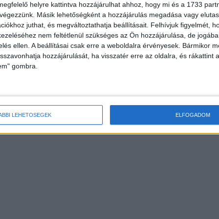
megfelelő helyre kattintva hozzájárulhat ahhoz, hogy mi és a 1733 partne
 végezzünk. Másik lehetőségként a hozzájárulás megadása vagy elutasí
iókhoz juthat, és megváltoztathatja beállításait.
Felhívjuk figyelmét, 
ezeléséhez nem feltétlenül szükséges az Ön hozzájárulása, de jogában 
zelés ellen. A beállításai csak erre a weboldalra érvényesek. Bármikor m
isszavonhatja hozzájárulását, ha visszatér erre az oldalra, és rákattint a
lem" gombra.
ÁBBI LEHETŐSÉGEK
ELFOGADOM