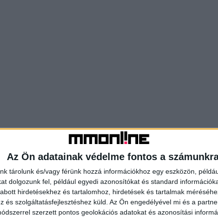
Az Ön adatainak védelme fontos a számunkr
nk tárolunk és/vagy férünk hozzá információkhoz egy eszközön, példáu
t dolgozunk fel, például egyedi azonosítókat és standard információk
abott hirdetésekhez és tartalomhoz, hirdetések és tartalmak méréséhe
és szolgáltatásfejlesztéshez küld.
Az Ön engedélyével mi és a partne
dszerrel szerzett pontos geolokációs adatokat és azonosítási informác