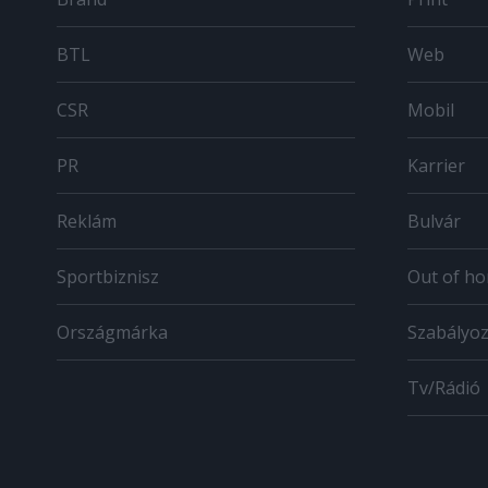
BTL
Web
CSR
Mobil
PR
Karrier
Reklám
Bulvár
Sportbiznisz
Out of h
Országmárka
Szabályo
Tv/Rádió