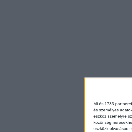
Mi és 1733 partnerei
és személyes adatoka
eszköz személyre sz
közönségmérésekhez 
eszközleolvasásos mó