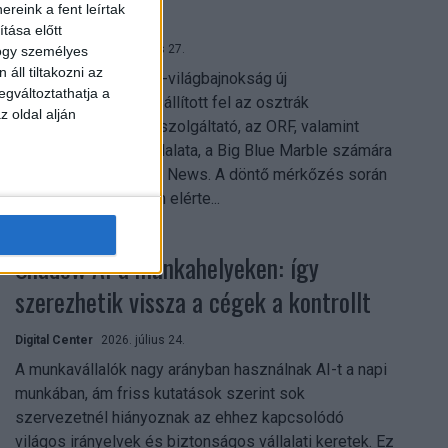
mindent vitt
reink a fent leírtak
tása előtt
Digital Center
2026. július 27.
hogy személyes
áll tiltakozni az
A 2026-os labdarúgó-világbajnokság új
egváltoztathatja a
streamingrekordokat állított fel az osztrák
z oldal alján
közszolgálati műsorszolgáltató, az ORF, valamint
technológiai leányvállalata, a Big Blue Marble számára
– írja a Broadband TV News. A döntő mérkőzés során
az átlagos nézőszám elérte...
Shadow AI a munkahelyeken: így
szerezhetik vissza a cégek a kontrollt
Digital Center
2026. július 24.
A munkavállalók nagy arányban használnak AI-t a napi
munkában, ám friss kutatások szerint sok
szervezetnél hiányoznak az ehhez kapcsolódó
világos irányelvek és biztonságos vállalati keretek. Ez