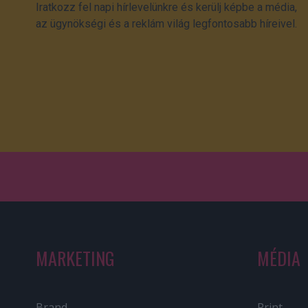
Iratkozz fel napi hírlevelünkre és kerülj képbe a média,
az ügynökségi és a reklám világ legfontosabb híreivel.
MARKETING
MÉDIA
Brand
Print