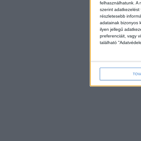
felhasználhatunk. A 
szerint adatkezelést
részletesebb informác
adatainak bizonyos k
ilyen jellegű adatke
preferenciáit, vagy v
található "Adatvéde
TOV