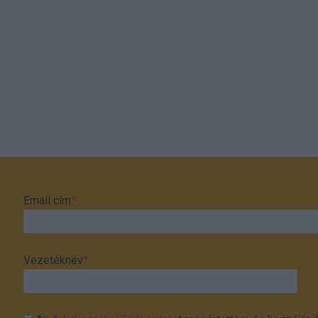
Email cím
*
Vezetéknév
*