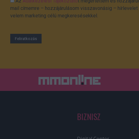
Az
Adatkezelési Tájékoztató
t megértettem és hozzájárul
mail címemre – hozzájárulásom visszavonásig – hírlevelet k
velem marketing célú megkeresésekkel.
BIZNISZ
Digital Center