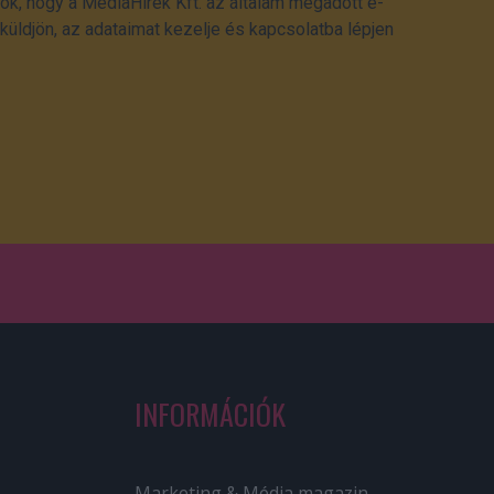
ok, hogy a MédiaHírek Kft. az általam megadott e-
üldjön, az adataimat kezelje és kapcsolatba lépjen
INFORMÁCIÓK
Marketing & Média magazin