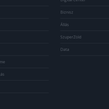
Biznisz
Állás
SzuperZöld
Data
ome
zás