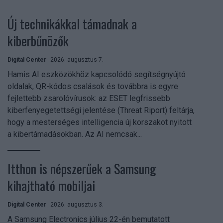
Új technikákkal támadnak a
kiberbűnözők
Digital Center
2026. augusztus 7.
Hamis AI eszközökhöz kapcsolódó segítségnyújtó
oldalak, QR-kódos csalások és továbbra is egyre
fejlettebb zsarolóvírusok: az ESET legfrissebb
kiberfenyegetettségi jelentése (Threat Riport) feltárja,
hogy a mesterséges intelligencia új korszakot nyitott
a kibertámadásokban. Az AI nemcsak...
Itthon is népszerűek a Samsung
kihajtható mobiljai
Digital Center
2026. augusztus 3.
A Samsung Electronics július 22-én bemutatott