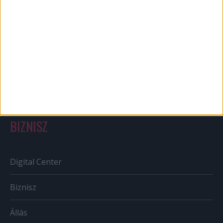
Bulvár
Out of home
Szabályozás
Tv/Rádió
BIZNISZ
Digital Center
Biznisz
Állás