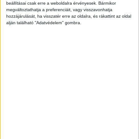
beállításai csak erre a weboldalra érvényesek. Bármikor
megváltoztathatja a preferenciáit, vagy visszavonhatja
hozzájárulását, ha visszatér erre az oldalra, és rákattint az oldal
alján található "Adatvédelem" gombra.
Korábbi adások
A rovat támogatói: