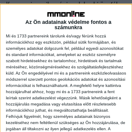
Kevesen ismerik, mégis sok banki ügyfél
spórolhat vele
Az Ön adatainak védelme fontos a
Biznisz
2024. július 8.
számunkra
Az MNB legfrissebb adatai alapján 2024 első
Mi és 1733 partnereink tárolunk és/vagy férünk hozzá
negyedévében több mint 136 ezer fizetési kérelemre
információkhoz egy eszközön, például sütik formájában, és
indított azonnali tranzakció teljesült, közel 5,8 milliárd
személyes adatokat dolgozunk fel, például egyedi azonosítókat
forint értékben. Ez...
és standard információkat, amelyeket az eszköz személyre
szabott hirdetésekhez és tartalomhoz, hirdetések és tartalmak
méréséhez, közönségmérésekhez és szolgáltatásfejlesztéshez
- Hirdetés -
küld.
Az Ön engedélyével mi és a partnereink eszközleolvasásos
módszerrel szerzett pontos geolokációs adatokat és azonosítási
információkat is felhasználhatunk. A megfelelő helyre kattintva
hozzájárulhat ahhoz, hogy mi és a 1733 partnereink a fent
leírtak szerint adatkezelést végezzünk. Másik lehetőségként a
hozzájárulás megadása vagy elutasítása előtt részletesebb
információkhoz juthat, és megváltoztathatja beállításait.
Felhívjuk figyelmét, hogy személyes adatainak bizonyos
kezeléséhez nem feltétlenül szükséges az Ön hozzájárulása, de
A RADIOCAFÉN
jogában áll tiltakozni az ilyen jellegű adatkezelés ellen. A