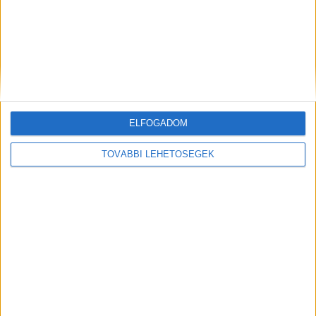
ELFOGADOM
Hírlevél
TOVÁBBI LEHETŐSÉGEK
feliratkozás
Iratkozz fel napi hírlevelünkre és kerülj képbe a média, az
ügynökségi és a reklám világ legfontosabb híreivel.
Email cím
*