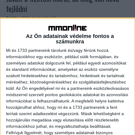
fejlődni
Kutatás
2019. szeptember 26.
Tavalyhoz képest egy százalékponttal javult a fizetési
morál, a régióban viszont gyorsabb a javulás – derült ki az
Az Ön adatainak védelme fontos a
EOS Csoport idei, fizetési szokásokat vizsgáló...
számunkra
Mi és 1733 partnereink tárolunk és/vagy férünk hozzá
információkhoz egy eszközön, például sütik formájában, és
személyes adatokat dolgozunk fel, például egyedi azonosítókat
és standard információkat, amelyeket az eszköz személyre
szabott hirdetésekhez és tartalomhoz, hirdetések és tartalmak
méréséhez, közönségmérésekhez és szolgáltatásfejlesztéshez
küld.
Az Ön engedélyével mi és a partnereink eszközleolvasásos
módszerrel szerzett pontos geolokációs adatokat és azonosítási
információkat is felhasználhatunk. A megfelelő helyre kattintva
hozzájárulhat ahhoz, hogy mi és a 1733 partnereink a fent
Javulóban a fizetési morál
leírtak szerint adatkezelést végezzünk. Másik lehetőségként a
hozzájárulás megadása vagy elutasítása előtt részletesebb
Kutatás
2019. január 21.
információkhoz juthat, és megváltoztathatja beállításait.
Javulást mutatott 2018 során a határidőre kifizetett
Felhívjuk figyelmét, hogy személyes adatainak bizonyos