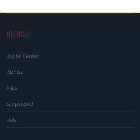
Tv/Rádió
BIZNISZ
Digital Center
Biznisz
Állás
SzuperZöld
Data