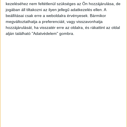
számlák aránya sőt, az átlagos késedelem is rövidült két
kezeléséhez nem feltétlenül szükséges az Ön hozzájárulása, de
nappal - derül ki a Bisnode adataiból. Az...
jogában áll tiltakozni az ilyen jellegű adatkezelés ellen. A
beállításai csak erre a weboldalra érvényesek. Bármikor
megváltoztathatja a preferenciáit, vagy visszavonhatja
- Hirdetés -
hozzájárulását, ha visszatér erre az oldalra, és rákattint az oldal
alján található "Adatvédelem" gombra.
A RADIOCAFÉN