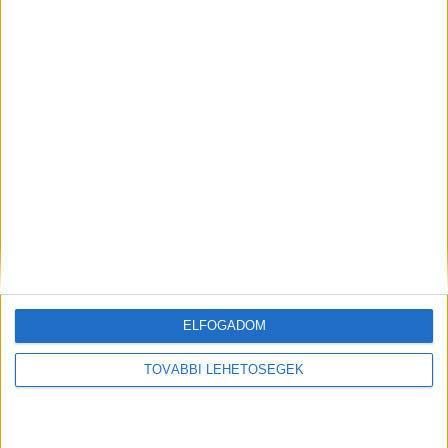
nézőszám elérte...
Shadow AI a munkahelyeken: így szerezhetik
vissza a cégek a kontrollt
Digital Center
2026. július 24.
A munkavállalók nagy arányban használnak AI-t a napi
munkában, ám friss kutatások szerint sok szervezetnél
hiányoznak az ehhez kapcsolódó világos irányelvek és
biztonságos vállalati keretek. Ez különösen ott jelenthet
problémát, ahol érzékeny üzleti információkkal...
ELFOGADOM
TOVÁBBI LEHETŐSÉGEK