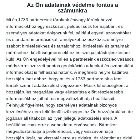
Az Ön adatainak védelme fontos a
A RADIOCAFÉN
számunkra
Mi és 1733 partnereink tárolunk és/vagy férünk hozzá
információkhoz egy eszközön, például sütik formájában, és
személyes adatokat dolgozunk fel, például egyedi azonosítókat
és standard információkat, amelyeket az eszköz személyre
szabott hirdetésekhez és tartalomhoz, hirdetések és tartalmak
méréséhez, közönségmérésekhez és szolgáltatásfejlesztéshez
küld.
Az Ön engedélyével mi és a partnereink eszközleolvasásos
módszerrel szerzett pontos geolokációs adatokat és azonosítási
információkat is felhasználhatunk. A megfelelő helyre kattintva
hozzájárulhat ahhoz, hogy mi és a 1733 partnereink a fent
Korábbi adások
leírtak szerint adatkezelést végezzünk. Másik lehetőségként a
hozzájárulás megadása vagy elutasítása előtt részletesebb
A rovat támogatói:
információkhoz juthat, és megváltoztathatja beállításait.
Felhívjuk figyelmét, hogy személyes adatainak bizonyos
kezeléséhez nem feltétlenül szükséges az Ön hozzájárulása, de
jogában áll tiltakozni az ilyen jellegű adatkezelés ellen. A
beállításai csak erre a weboldalra érvényesek. Bármikor
megváltoztathatja a preferenciáit, vagy visszavonhatja
hozzájárulását, ha visszatér erre az oldalra, és rákattint az oldal