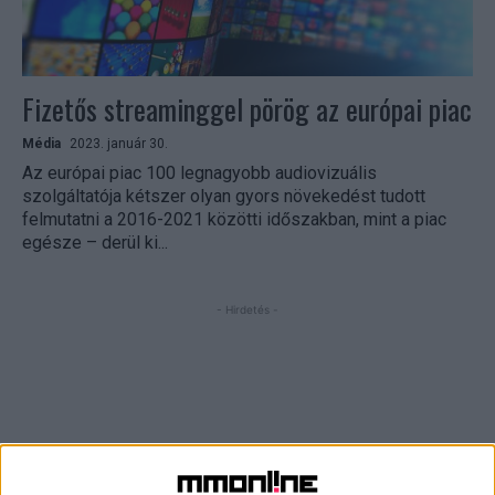
Fizetős streaminggel pörög az európai piac
Média
2023. január 30.
Az európai piac 100 legnagyobb audiovizuális
szolgáltatója kétszer olyan gyors növekedést tudott
felmutatni a 2016-2021 közötti időszakban, mint a piac
egésze – derül ki...
- Hirdetés -