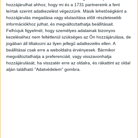
hozzájárulhat ahhoz, hogy mi és a 1731 partnereink a fent
leírtak szerint adatkezelést végezzünk. Másik lehetőségként a
hozzájárulás megadása vagy elutasítása előtt részletesebb
információkhoz juthat, és megváltoztathatja beállításait.
Felhívjuk figyelmét, hogy személyes adatainak bizonyos
kezeléséhez nem feltétlenül szükséges az Ön hozzájárulása, de
jogában áll tiltakozni az ilyen jellegű adatkezelés ellen. A
beállításai csak erre a weboldalra érvényesek. Bármikor
megváltoztathatja a preferenciáit, vagy visszavonhatja
hozzájárulását, ha visszatér erre az oldalra, és rákattint az oldal
Kevés a fizikai munkát végző szakember
alján található "Adatvédelem" gombra.
Kutatás
2022. október 11.
Egyre növekvő igény mutatkozik a szak- és fizikai
munkások iránt, azonban munkaerőhiány áll fenn ezen a
területen. Jelentős a pályaelhagyás, a különböző iparágak
szereplői...