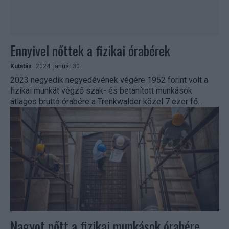
Ennyivel nőttek a fizikai órabérek
Kutatás
2024. január 30.
2023 negyedik negyedévének végére 1952 forint volt a
fizikai munkát végző szak- és betanított munkások
átlagos bruttó órabére a Trenkwalder közel 7 ezer fő...
Nagyot nőtt a fizikai munkások órabére