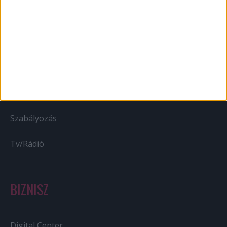
Mobil
Karrier
Bulvár
Out of home
Szabályozás
Tv/Rádió
BIZNISZ
Digital Center