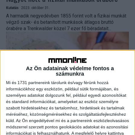
Kutatás
2023. október 31.
A harmadik negyedévben 1855 forint volt a fizikai munkát
végző szak- és betanított munkások átlagos bruttó
órabére a Trenkwalder közel 7 ezer fő béradatait...
Az Ön adatainak védelme fontos a
számunkra
Mi és 1731 partnereink tárolunk és/vagy férünk hozzá
információkhoz egy eszközön, például sütik formájában, és
személyes adatokat dolgozunk fel, például egyedi azonosítókat
Ennyit nőttek az órabérek egy év alatt
és standard információkat, amelyeket az eszköz személyre
szabott hirdetésekhez és tartalomhoz, hirdetések és tartalmak
Kutatás
2022. október 21.
méréséhez, közönségmérésekhez és szolgáltatásfejlesztéshez
A harmadik negyedévben 1579 forint volt a fizikai munkát
küld.
Az Ön engedélyével mi és a partnereink eszközleolvasásos
végző szak- és betanított munkások átlagos bruttó
módszerrel szerzett pontos geolokációs adatokat és azonosítási
órabére a Trenkwalder közel 7 ezer fő béradatait...
információkat is felhasználhatunk. A megfelelő helyre kattintva