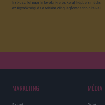
Iratkozz fel napi hírlevelünkre és kerülj képbe a média,
az ügynökségi és a reklám világ legfontosabb híreivel.
MARKETING
MÉDIA
Brand
Print