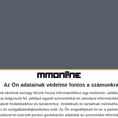
Az Ön adatainak védelme fontos a számunkr
nk tárolunk és/vagy férünk hozzá információkhoz egy eszközön, példáu
t dolgozunk fel, például egyedi azonosítókat és standard információk
abott hirdetésekhez és tartalomhoz, hirdetések és tartalmak méréséhe
és szolgáltatásfejlesztéshez küld.
Az Ön engedélyével mi és a partne
dszerrel szerzett pontos geolokációs adatokat és azonosítási informác