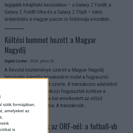
legújabb kihajtható készülékei – a Galaxy Z Fold8, a
Galaxy Z Fold8 Ultra és a Galaxy Z Flip8 – iránti
érdeklődés a magyar piacon is felülmúlja a korábbi...
Költési bummot hozott a Magyar
Nagydíj
Digital Center
2026. július 30.
A Revolut közleménye szerint a Magyar Nagydíj
hétvégéje jelentős növekedést mutat a fogyasztói
aktivitásban Budapest szerte. A tranzakciós adatokból
kiderül, hogy a nemzetközi fogyasztók költése a
a
versenyhétvégén 26%-kal emelkedett az előző
l sütik formájában,
hétvégéhez viszonyítva. A tranzakciók...
at, amelyeket az
z,
Rekordok dőltek az ORF-nél: a futball-vb
reink
iókat is