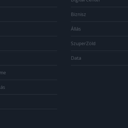
Biznisz
Állás
SzuperZöld
Data
ome
zás