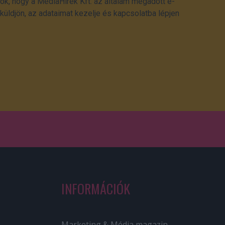
ok, hogy a MédiaHírek Kft. az általam megadott e-
üldjön, az adataimat kezelje és kapcsolatba lépjen
INFORMÁCIÓK
Marketing & Média magazin