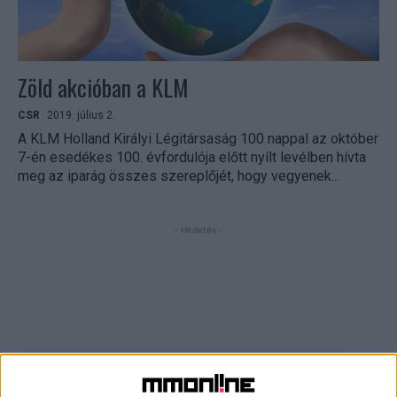
Zöld akcióban a KLM
CSR
2019. július 2.
A KLM Holland Királyi Légitársaság 100 nappal az október
7-én esedékes 100. évfordulója előtt nyílt levélben hívta
meg az iparág összes szereplőjét, hogy vegyenek...
- Hirdetés -