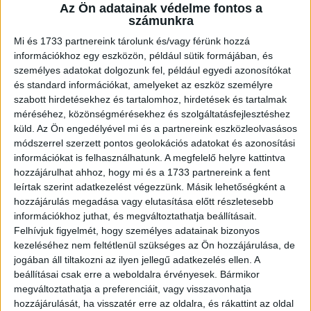
A RADIOCAFÉN
Az Ön adatainak védelme fontos a
számunkra
Mi és 1733 partnereink tárolunk és/vagy férünk hozzá
információkhoz egy eszközön, például sütik formájában, és
személyes adatokat dolgozunk fel, például egyedi azonosítókat
és standard információkat, amelyeket az eszköz személyre
szabott hirdetésekhez és tartalomhoz, hirdetések és tartalmak
méréséhez, közönségmérésekhez és szolgáltatásfejlesztéshez
küld.
Az Ön engedélyével mi és a partnereink eszközleolvasásos
módszerrel szerzett pontos geolokációs adatokat és azonosítási
információkat is felhasználhatunk. A megfelelő helyre kattintva
Korábbi adások
hozzájárulhat ahhoz, hogy mi és a 1733 partnereink a fent
leírtak szerint adatkezelést végezzünk. Másik lehetőségként a
A rovat támogatói:
hozzájárulás megadása vagy elutasítása előtt részletesebb
információkhoz juthat, és megváltoztathatja beállításait.
Felhívjuk figyelmét, hogy személyes adatainak bizonyos
kezeléséhez nem feltétlenül szükséges az Ön hozzájárulása, de
jogában áll tiltakozni az ilyen jellegű adatkezelés ellen. A
beállításai csak erre a weboldalra érvényesek. Bármikor
megváltoztathatja a preferenciáit, vagy visszavonhatja
hozzájárulását, ha visszatér erre az oldalra, és rákattint az oldal