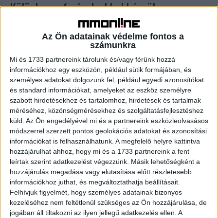
Különleges focipalackkal készül a
szurkolásra az Unicum
Az Ön adatainak védelme fontos a
Brand
2022. szeptember 5.
számunkra
Limitált kiszerelésű focipalackkal hangol az őszi
Mi és 1733 partnereink tárolunk és/vagy férünk hozzá
futballszezonra a Zwack Unicum. A Hajrá Magyarok!
információkhoz egy eszközön, például sütik formájában, és
feliratú, trikolórt idéző csomagolással a válogatott sikerei
személyes adatokat dolgozunk fel, például egyedi azonosítókat
mellett az együtt átélt...
és standard információkat, amelyeket az eszköz személyre
szabott hirdetésekhez és tartalomhoz, hirdetések és tartalmak
méréséhez, közönségmérésekhez és szolgáltatásfejlesztéshez
- Hirdetés -
küld.
Az Ön engedélyével mi és a partnereink eszközleolvasásos
módszerrel szerzett pontos geolokációs adatokat és azonosítási
információkat is felhasználhatunk. A megfelelő helyre kattintva
hozzájárulhat ahhoz, hogy mi és a 1733 partnereink a fent
leírtak szerint adatkezelést végezzünk. Másik lehetőségként a
hozzájárulás megadása vagy elutasítása előtt részletesebb
információkhoz juthat, és megváltoztathatja beállításait.
Felhívjuk figyelmét, hogy személyes adatainak bizonyos
kezeléséhez nem feltétlenül szükséges az Ön hozzájárulása, de
A RADIOCAFÉN
jogában áll tiltakozni az ilyen jellegű adatkezelés ellen. A