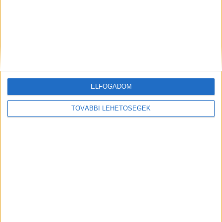
ELFOGADOM
Hírlevél
TOVÁBBI LEHETŐSÉGEK
feliratkozás
Iratkozz fel napi hírlevelünkre és kerülj képbe a média, az
ügynökségi és a reklám világ legfontosabb híreivel.
Email cím
*