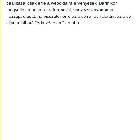
beállításai csak erre a weboldalra érvényesek. Bármikor
megváltoztathatja a preferenciáit, vagy visszavonhatja
hozzájárulását, ha visszatér erre az oldalra, és rákattint az oldal
alján található "Adatvédelem" gombra.
Korábbi adások
A rovat támogatói: