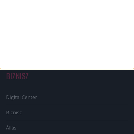
Bulvár
Out of home
Szabályozás
Tv/Rádió
BIZNISZ
Digital Center
Biznisz
Állás