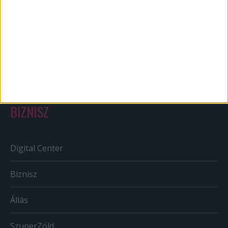
Out of home
Szabályozás
Tv/Rádió
BIZNISZ
Digital Center
Biznisz
Állás
SzuperZöld