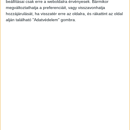
beállításai csak erre a weboldalra érvényesek. Bármikor
megváltoztathatja a preferenciáit, vagy visszavonhatja
hozzájárulását, ha visszatér erre az oldalra, és rákattint az oldal
alján található "Adatvédelem" gombra.
Korábbi adások
A rovat támogatói:
Még több podcast