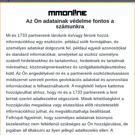
Új foglalkozásokat hoz a zöldforradalom
Kutatás
2020. január 29.
Az Ön adatainak védelme fontos a
A gazdaság és társadalmunk új korszakba érkezett,
számunkra
amelyben a fenntarthatóságnak mindennél fontosabb
szerep jut, ami a foglalkoztatás szintjén is változásokat
Mi és 1733 partnereink tárolunk és/vagy férünk hozzá
indukál. A következő évtizedben...
információkhoz egy eszközön, például sütik formájában, és
személyes adatokat dolgozunk fel, például egyedi azonosítókat
és standard információkat, amelyeket az eszköz személyre
- Hirdetés -
szabott hirdetésekhez és tartalomhoz, hirdetések és tartalmak
méréséhez, közönségmérésekhez és szolgáltatásfejlesztéshez
küld.
Az Ön engedélyével mi és a partnereink eszközleolvasásos
módszerrel szerzett pontos geolokációs adatokat és azonosítási
információkat is felhasználhatunk. A megfelelő helyre kattintva
hozzájárulhat ahhoz, hogy mi és a 1733 partnereink a fent
leírtak szerint adatkezelést végezzünk. Másik lehetőségként a
hozzájárulás megadása vagy elutasítása előtt részletesebb
információkhoz juthat, és megváltoztathatja beállításait.
A RADIOCAFÉN
Felhívjuk figyelmét, hogy személyes adatainak bizonyos
kezeléséhez nem feltétlenül szükséges az Ön hozzájárulása, de
jogában áll tiltakozni az ilyen jellegű adatkezelés ellen. A