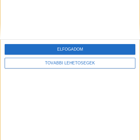
Hírlevél
ELFOGADOM
TOVÁBBI LEHETŐSÉGEK
feliratkozás
Iratkozz fel napi hírlevelünkre és kerülj képbe a média, az
ügynökségi és a reklám világ legfontosabb híreivel.
Email cím
*