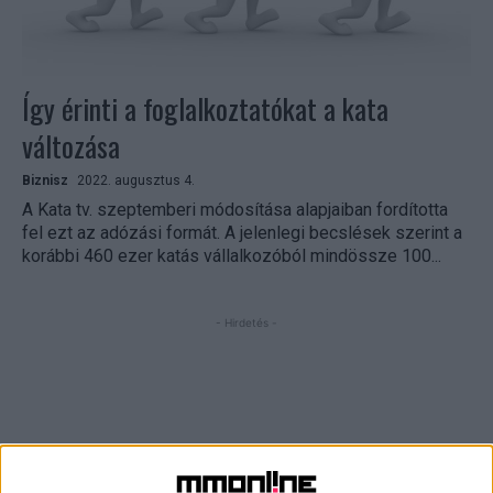
Így érinti a foglalkoztatókat a kata
változása
Biznisz
2022. augusztus 4.
A Kata tv. szeptemberi módosítása alapjaiban fordította
fel ezt az adózási formát. A jelenlegi becslések szerint a
korábbi 460 ezer katás vállalkozóból mindössze 100...
- Hirdetés -