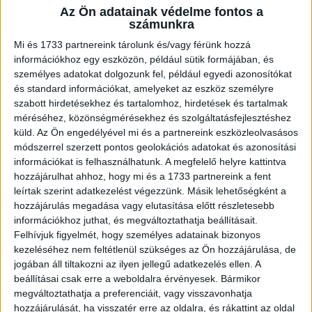
Az Ön adatainak védelme fontos a
A RADIOCAFÉN
számunkra
Mi és 1733 partnereink tárolunk és/vagy férünk hozzá
információkhoz egy eszközön, például sütik formájában, és
személyes adatokat dolgozunk fel, például egyedi azonosítókat
és standard információkat, amelyeket az eszköz személyre
szabott hirdetésekhez és tartalomhoz, hirdetések és tartalmak
méréséhez, közönségmérésekhez és szolgáltatásfejlesztéshez
küld.
Az Ön engedélyével mi és a partnereink eszközleolvasásos
módszerrel szerzett pontos geolokációs adatokat és azonosítási
információkat is felhasználhatunk. A megfelelő helyre kattintva
hozzájárulhat ahhoz, hogy mi és a 1733 partnereink a fent
leírtak szerint adatkezelést végezzünk. Másik lehetőségként a
Korábbi adások
hozzájárulás megadása vagy elutasítása előtt részletesebb
információkhoz juthat, és megváltoztathatja beállításait.
A rovat támogatói:
Felhívjuk figyelmét, hogy személyes adatainak bizonyos
kezeléséhez nem feltétlenül szükséges az Ön hozzájárulása, de
jogában áll tiltakozni az ilyen jellegű adatkezelés ellen. A
beállításai csak erre a weboldalra érvényesek. Bármikor
megváltoztathatja a preferenciáit, vagy visszavonhatja
hozzájárulását, ha visszatér erre az oldalra, és rákattint az oldal