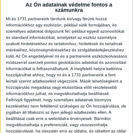
Az Ön adatainak védelme fontos a
A RADIOCAFÉN
számunkra
Mi és 1731 partnereink tárolunk és/vagy férünk hozzá
információkhoz egy eszközön, például sütik formájában, és
személyes adatokat dolgozunk fel, például egyedi azonosítókat
és standard információkat, amelyeket az eszköz személyre
szabott hirdetésekhez és tartalomhoz, hirdetések és tartalmak
méréséhez, közönségmérésekhez és szolgáltatásfejlesztéshez
küld.
Az Ön engedélyével mi és a partnereink eszközleolvasásos
módszerrel szerzett pontos geolokációs adatokat és azonosítási
információkat is felhasználhatunk. A megfelelő helyre kattintva
hozzájárulhat ahhoz, hogy mi és a 1731 partnereink a fent
Korábbi adások
leírtak szerint adatkezelést végezzünk. Másik lehetőségként a
hozzájárulás megadása vagy elutasítása előtt részletesebb
A rovat támogatói:
információkhoz juthat, és megváltoztathatja beállításait.
Felhívjuk figyelmét, hogy személyes adatainak bizonyos
kezeléséhez nem feltétlenül szükséges az Ön hozzájárulása, de
jogában áll tiltakozni az ilyen jellegű adatkezelés ellen. A
beállításai csak erre a weboldalra érvényesek. Bármikor
megváltoztathatja a preferenciáit, vagy visszavonhatja
hozzájárulását, ha visszatér erre az oldalra, és rákattint az oldal