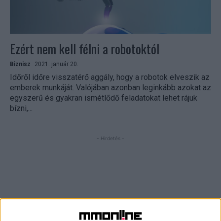
Ezért nem kell félni a robotoktól
Biznisz
2021. január 20.
Időről időre visszatérő aggály, hogy a robotok elveszik az
emberek munkáját. Valójában azonban leginkább azokat az
egyszerű és gyakran ismétlődő feladatokat lehet rájuk
bízni,...
- Hirdetés -