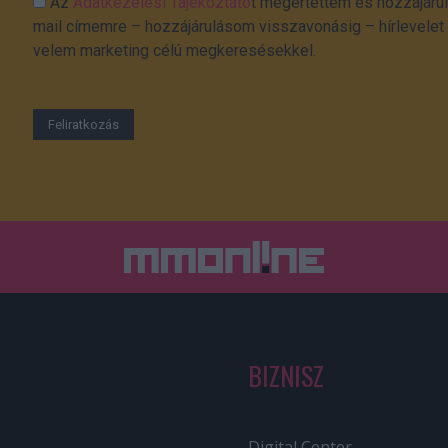
Az
Adatkezelési Tájékoztató
t megértettem és hozzájárul
mail címemre – hozzájárulásom visszavonásig – hírlevelet k
velem marketing célú megkeresésekkel.
BIZNISZ
Digital Center