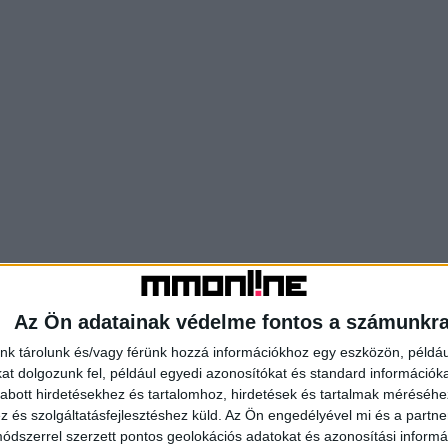
Az Ön adatainak védelme fontos a számunkr
nk tárolunk és/vagy férünk hozzá információkhoz egy eszközön, példáu
t dolgozunk fel, például egyedi azonosítókat és standard információk
abott hirdetésekhez és tartalomhoz, hirdetések és tartalmak méréséhe
és szolgáltatásfejlesztéshez küld.
Az Ön engedélyével mi és a partne
dszerrel szerzett pontos geolokációs adatokat és azonosítási informác