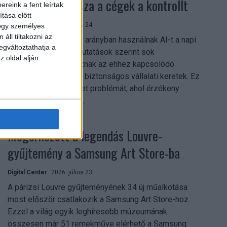
szerezhetik vissza a cégek a kontrollt
reink a fent leírtak
tása előtt
Digital Center
2026. július 24.
hogy személyes
áll tiltakozni az
A munkavállalók nagy arányban használnak AI-t a napi
egváltoztathatja a
munkában, ám friss kutatások szerint sok
z oldal alján
szervezetnél hiányoznak az ehhez kapcsolódó
világos irányelvek és biztonságos vállalati keretek. Ez
különösen ott jelenthet problémát, ahol érzékeny
üzleti információkkal...
Megérkezett a legendás Louvre-
gyűjtemény a Samsung Art Store-ba
Digital Center
2026. július 23.
A párizsi Louvre gyűjteményének 34 új műalkotása
most először csatlakozik a Samsung Art Store-hoz.
Ezzel a világ egyik leghíresebb múzeumának
összesen már 51 remekműve elérhető a Samsung