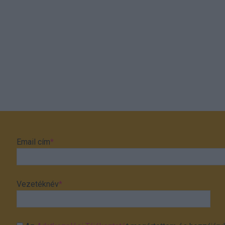
Email cím
*
Vezetéknév
*