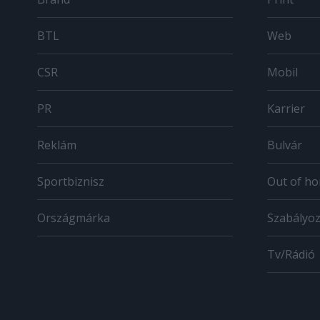
BTL
Web
CSR
Mobil
PR
Karrier
Reklám
Bulvár
Sportbiznisz
Out of h
Országmárka
Szabályo
Tv/Rádió