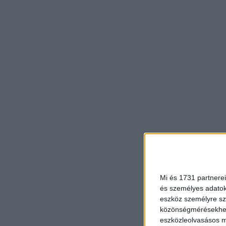
Mi és 1731 partnerei
és személyes adatoka
eszköz személyre sz
közönségmérésekhez 
eszközleolvasásos mó