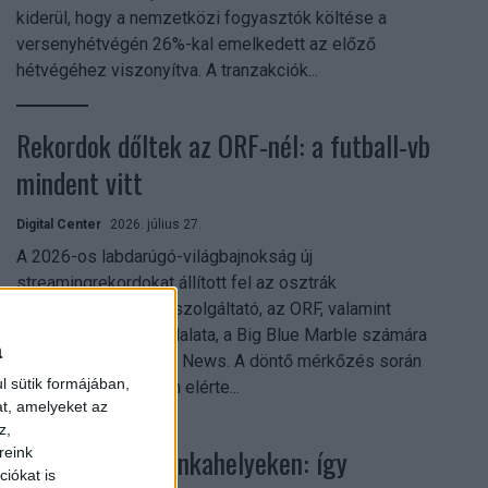
kiderül, hogy a nemzetközi fogyasztók költése a
versenyhétvégén 26%-kal emelkedett az előző
hétvégéhez viszonyítva. A tranzakciók...
Rekordok dőltek az ORF-nél: a futball-vb
mindent vitt
Digital Center
2026. július 27.
A 2026-os labdarúgó-világbajnokság új
streamingrekordokat állított fel az osztrák
közszolgálati műsorszolgáltató, az ORF, valamint
technológiai leányvállalata, a Big Blue Marble számára
a
– írja a Broadband TV News. A döntő mérkőzés során
l sütik formájában,
az átlagos nézőszám elérte...
at, amelyeket az
z,
Shadow AI a munkahelyeken: így
reink
iókat is