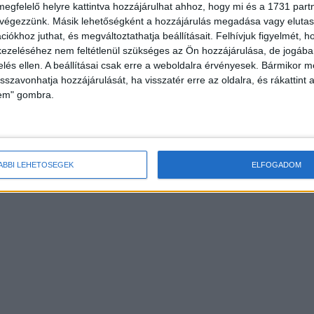
megfelelő helyre kattintva hozzájárulhat ahhoz, hogy mi és a 1731 partne
 végezzünk. Másik lehetőségként a hozzájárulás megadása vagy elutasí
iókhoz juthat, és megváltoztathatja beállításait.
Felhívjuk figyelmét, 
ezeléséhez nem feltétlenül szükséges az Ön hozzájárulása, de jogában 
zelés ellen. A beállításai csak erre a weboldalra érvényesek. Bármikor m
isszavonhatja hozzájárulását, ha visszatér erre az oldalra, és rákattint a
lem" gombra.
ÁBBI LEHETŐSÉGEK
ELFOGADOM