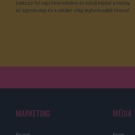
Iratkozz fel napi hírlevelünkre és kerülj képbe a média,
az ügynökségi és a reklám világ legfontosabb híreivel.
MARKETING
MÉDIA
Brand
Print