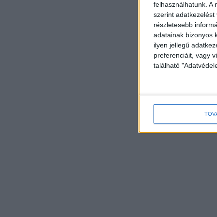
felhasználhatunk. A 
szerint adatkezelést
részletesebb informác
adatainak bizonyos k
ilyen jellegű adatke
preferenciáit, vagy v
található "Adatvéde
TOV