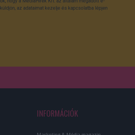
ok, hogy a MédiaHírek Kft. az általam megadott e-
üldjön, az adataimat kezelje és kapcsolatba lépjen
INFORMÁCIÓK
Marketing & Média magazin