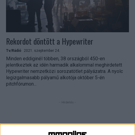
Rekordot döntött a Hypewriter
Tv/Rádió
2021. szeptember 24.
Minden eddiginél többen, 38 országból 450-en
jelentkeztek az idén harmadik alkalommal meghirdetett
Hypewriter nemzetközi sorozatötlet pályázatra. A nyolc
legizgalmasabb pályamű alkotója október 5-én
pitchfórumon...
- Hirdetés -