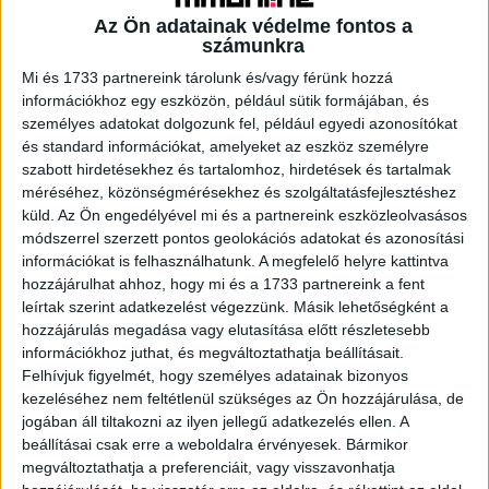
Az Ön adatainak védelme fontos a
számunkra
Mi és 1733 partnereink tárolunk és/vagy férünk hozzá
A RADIOCAFÉN
információkhoz egy eszközön, például sütik formájában, és
személyes adatokat dolgozunk fel, például egyedi azonosítókat
és standard információkat, amelyeket az eszköz személyre
szabott hirdetésekhez és tartalomhoz, hirdetések és tartalmak
méréséhez, közönségmérésekhez és szolgáltatásfejlesztéshez
küld.
Az Ön engedélyével mi és a partnereink eszközleolvasásos
módszerrel szerzett pontos geolokációs adatokat és azonosítási
információkat is felhasználhatunk. A megfelelő helyre kattintva
hozzájárulhat ahhoz, hogy mi és a 1733 partnereink a fent
leírtak szerint adatkezelést végezzünk. Másik lehetőségként a
hozzájárulás megadása vagy elutasítása előtt részletesebb
információkhoz juthat, és megváltoztathatja beállításait.
Korábbi adások
Felhívjuk figyelmét, hogy személyes adatainak bizonyos
A rovat támogatói:
kezeléséhez nem feltétlenül szükséges az Ön hozzájárulása, de
jogában áll tiltakozni az ilyen jellegű adatkezelés ellen. A
beállításai csak erre a weboldalra érvényesek. Bármikor
megváltoztathatja a preferenciáit, vagy visszavonhatja