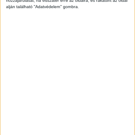
hozzájárulását, ha visszatér erre az oldalra, és rákattint az oldal
alján található "Adatvédelem" gombra.
Még több podcast
DIGITAL CENTER
Itthon is népszerűek a Samsung kihajtható
mobiljai
Digital Center
2026. augusztus 3.
A Samsung Electronics július 22-én bemutatott legújabb
kihajtható készülékei – a Galaxy Z Fold8, a Galaxy Z Fold8
Ultra és a Galaxy Z Flip8 – iránti érdeklődés a magyar