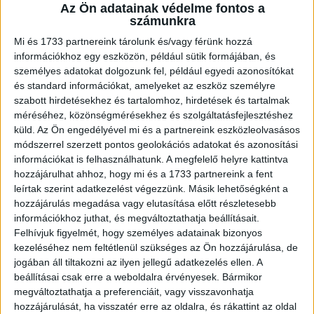
A RADIOCAFÉN
Az Ön adatainak védelme fontos a
számunkra
Mi és 1733 partnereink tárolunk és/vagy férünk hozzá
információkhoz egy eszközön, például sütik formájában, és
személyes adatokat dolgozunk fel, például egyedi azonosítókat
és standard információkat, amelyeket az eszköz személyre
szabott hirdetésekhez és tartalomhoz, hirdetések és tartalmak
méréséhez, közönségmérésekhez és szolgáltatásfejlesztéshez
küld.
Az Ön engedélyével mi és a partnereink eszközleolvasásos
módszerrel szerzett pontos geolokációs adatokat és azonosítási
információkat is felhasználhatunk. A megfelelő helyre kattintva
Korábbi adások
hozzájárulhat ahhoz, hogy mi és a 1733 partnereink a fent
leírtak szerint adatkezelést végezzünk. Másik lehetőségként a
A rovat támogatói:
hozzájárulás megadása vagy elutasítása előtt részletesebb
információkhoz juthat, és megváltoztathatja beállításait.
Felhívjuk figyelmét, hogy személyes adatainak bizonyos
kezeléséhez nem feltétlenül szükséges az Ön hozzájárulása, de
jogában áll tiltakozni az ilyen jellegű adatkezelés ellen. A
beállításai csak erre a weboldalra érvényesek. Bármikor
megváltoztathatja a preferenciáit, vagy visszavonhatja
hozzájárulását, ha visszatér erre az oldalra, és rákattint az oldal