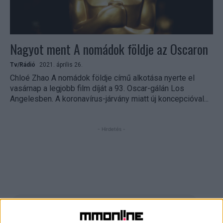
Nagyot ment A nomádok földje az Oscaron
Tv/Rádió
2021. április 26.
Chloé Zhao A nomádok földje című alkotása nyerte el
vasárnap a legjobb film díját a 93. Oscar-gálán Los
Angelesben. A koronavírus-járvány miatt új koncepcióval...
- Hirdetés -