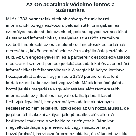
Az Ön adatainak védelme fontos a
A RADIOCAFÉN
számunkra
Mi és 1733 partnereink tárolunk és/vagy férünk hozzá
információkhoz egy eszközön, például sütik formájában, és
személyes adatokat dolgozunk fel, például egyedi azonosítókat
és standard információkat, amelyeket az eszköz személyre
szabott hirdetésekhez és tartalomhoz, hirdetések és tartalmak
méréséhez, közönségmérésekhez és szolgáltatásfejlesztéshez
küld.
Az Ön engedélyével mi és a partnereink eszközleolvasásos
módszerrel szerzett pontos geolokációs adatokat és azonosítási
információkat is felhasználhatunk. A megfelelő helyre kattintva
hozzájárulhat ahhoz, hogy mi és a 1733 partnereink a fent
Korábbi adások
leírtak szerint adatkezelést végezzünk. Másik lehetőségként a
hozzájárulás megadása vagy elutasítása előtt részletesebb
A rovat támogatói:
információkhoz juthat, és megváltoztathatja beállításait.
Felhívjuk figyelmét, hogy személyes adatainak bizonyos
kezeléséhez nem feltétlenül szükséges az Ön hozzájárulása, de
jogában áll tiltakozni az ilyen jellegű adatkezelés ellen. A
beállításai csak erre a weboldalra érvényesek. Bármikor
megváltoztathatja a preferenciáit, vagy visszavonhatja
hozzájárulását, ha visszatér erre az oldalra, és rákattint az oldal