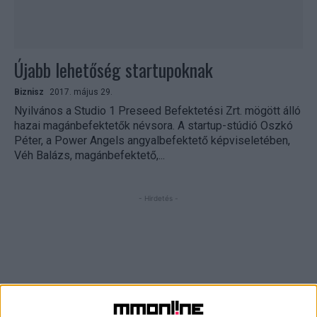
Újabb lehetőség startupoknak
Biznisz
2017. május 29.
Nyilvános a Studio 1 Preseed Befektetési Zrt. mögött álló
hazai magánbefektetők névsora. A startup-stúdió Oszkó
Péter, a Power Angels angyalbefektető képviseletében,
Véh Balázs, magánbefektető,...
- Hirdetés -