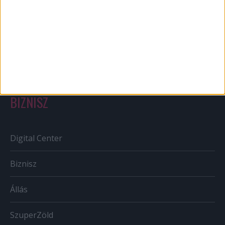
Out of home
Szabályozás
Tv/Rádió
BIZNISZ
Digital Center
Biznisz
Állás
SzuperZöld