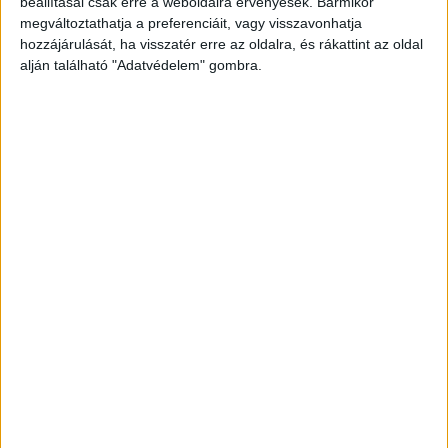
beállításai csak erre a weboldalra érvényesek. Bármikor
megváltoztathatja a preferenciáit, vagy visszavonhatja
hozzájárulását, ha visszatér erre az oldalra, és rákattint az oldal
alján található "Adatvédelem" gombra.
Korábbi adások
A rovat támogatói:
Még több podcast