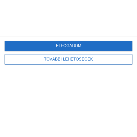
Hírlevél
ELFOGADOM
feliratkozás
TOVÁBBI LEHETŐSÉGEK
Iratkozz fel napi hírlevelünkre és kerülj képbe a média, az
ügynökségi és a reklám világ legfontosabb híreivel.
Email cím
*