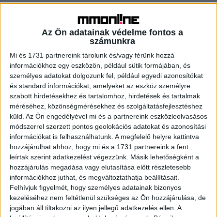
Változás jön a budapesti rádiós piacon
Tv/Rádió
2018. április 20.
Az Ön adatainak védelme fontos a
Három fővárosi rádiós frekvencia is piacra kerülhet, mivel
számunkra
októberben lejár a sávok használati jogosultsága. A
Mi és 1731 partnereink tárolunk és/vagy férünk hozzá
változás a Jazzy és a Retro Rádió, illetve a...
információkhoz egy eszközön, például sütik formájában, és
személyes adatokat dolgozunk fel, például egyedi azonosítókat
és standard információkat, amelyeket az eszköz személyre
- Hirdetés -
szabott hirdetésekhez és tartalomhoz, hirdetések és tartalmak
méréséhez, közönségmérésekhez és szolgáltatásfejlesztéshez
küld.
Az Ön engedélyével mi és a partnereink eszközleolvasásos
módszerrel szerzett pontos geolokációs adatokat és azonosítási
információkat is felhasználhatunk. A megfelelő helyre kattintva
hozzájárulhat ahhoz, hogy mi és a 1731 partnereink a fent
leírtak szerint adatkezelést végezzünk. Másik lehetőségként a
hozzájárulás megadása vagy elutasítása előtt részletesebb
A RADIOCAFÉN
információkhoz juthat, és megváltoztathatja beállításait.
Felhívjuk figyelmét, hogy személyes adatainak bizonyos
kezeléséhez nem feltétlenül szükséges az Ön hozzájárulása, de
jogában áll tiltakozni az ilyen jellegű adatkezelés ellen. A