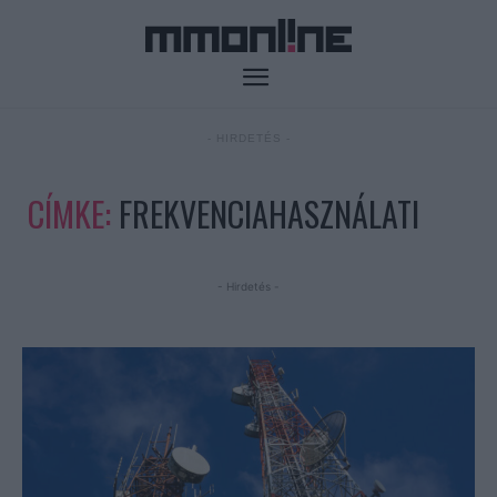
- HIRDETÉS -
CÍMKE:
FREKVENCIAHASZNÁLATI
- Hirdetés -