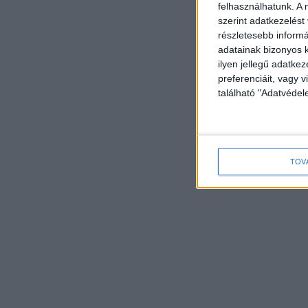
felhasználhatunk. A 
szerint adatkezelést
részletesebb informác
adatainak bizonyos k
ilyen jellegű adatke
preferenciáit, vagy v
található "Adatvéde
TOV