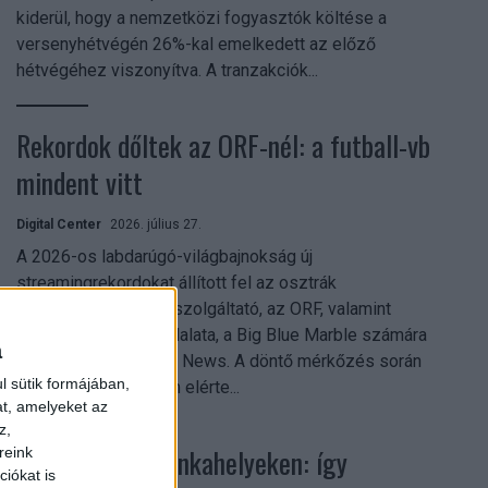
kiderül, hogy a nemzetközi fogyasztók költése a
versenyhétvégén 26%-kal emelkedett az előző
hétvégéhez viszonyítva. A tranzakciók...
Rekordok dőltek az ORF-nél: a futball-vb
mindent vitt
Digital Center
2026. július 27.
A 2026-os labdarúgó-világbajnokság új
streamingrekordokat állított fel az osztrák
közszolgálati műsorszolgáltató, az ORF, valamint
technológiai leányvállalata, a Big Blue Marble számára
a
– írja a Broadband TV News. A döntő mérkőzés során
l sütik formájában,
az átlagos nézőszám elérte...
at, amelyeket az
z,
Shadow AI a munkahelyeken: így
reink
iókat is