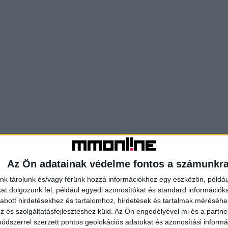
Az Ön adatainak védelme fontos a számunkr
nk tárolunk és/vagy férünk hozzá információkhoz egy eszközön, példáu
t dolgozunk fel, például egyedi azonosítókat és standard információk
abott hirdetésekhez és tartalomhoz, hirdetések és tartalmak méréséhe
és szolgáltatásfejlesztéshez küld.
Az Ön engedélyével mi és a partne
dszerrel szerzett pontos geolokációs adatokat és azonosítási informác