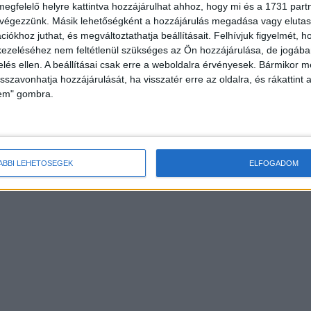
megfelelő helyre kattintva hozzájárulhat ahhoz, hogy mi és a 1731 partne
 végezzünk. Másik lehetőségként a hozzájárulás megadása vagy elutasí
iókhoz juthat, és megváltoztathatja beállításait.
Felhívjuk figyelmét, 
ezeléséhez nem feltétlenül szükséges az Ön hozzájárulása, de jogában 
zelés ellen. A beállításai csak erre a weboldalra érvényesek. Bármikor m
isszavonhatja hozzájárulását, ha visszatér erre az oldalra, és rákattint a
lem" gombra.
ÁBBI LEHETŐSÉGEK
ELFOGADOM