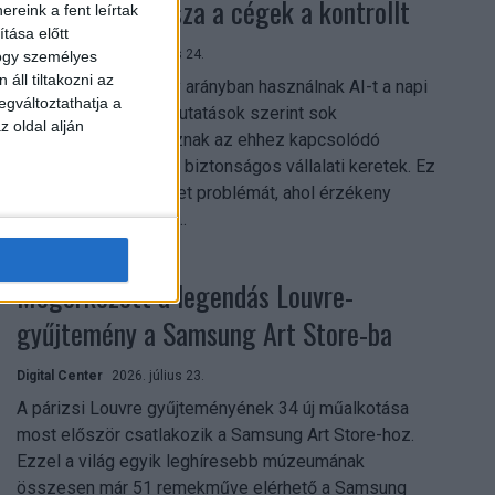
szerezhetik vissza a cégek a kontrollt
reink a fent leírtak
tása előtt
Digital Center
2026. július 24.
hogy személyes
áll tiltakozni az
A munkavállalók nagy arányban használnak AI-t a napi
egváltoztathatja a
munkában, ám friss kutatások szerint sok
z oldal alján
szervezetnél hiányoznak az ehhez kapcsolódó
világos irányelvek és biztonságos vállalati keretek. Ez
különösen ott jelenthet problémát, ahol érzékeny
üzleti információkkal...
Megérkezett a legendás Louvre-
gyűjtemény a Samsung Art Store-ba
Digital Center
2026. július 23.
A párizsi Louvre gyűjteményének 34 új műalkotása
most először csatlakozik a Samsung Art Store-hoz.
Ezzel a világ egyik leghíresebb múzeumának
összesen már 51 remekműve elérhető a Samsung