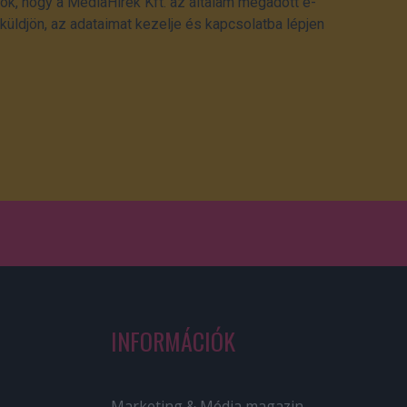
ok, hogy a MédiaHírek Kft. az általam megadott e-
üldjön, az adataimat kezelje és kapcsolatba lépjen
INFORMÁCIÓK
Marketing & Média magazin