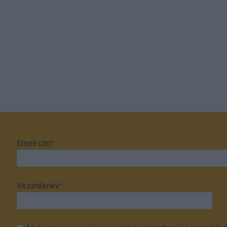
Email cím
*
Vezetéknév
*