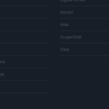
Biznisz
Állás
SzuperZöld
Data
ome
zás