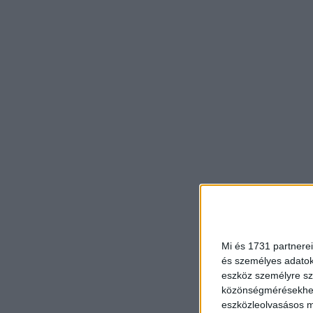
Mi és 1731 partnerei
és személyes adatoka
eszköz személyre sz
közönségmérésekhez 
eszközleolvasásos mó