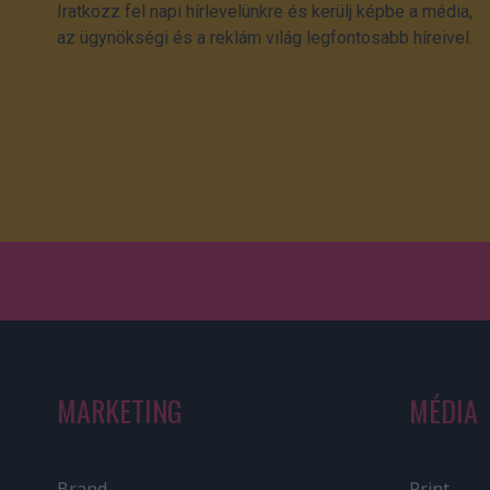
Iratkozz fel napi hírlevelünkre és kerülj képbe a média,
az ügynökségi és a reklám világ legfontosabb híreivel.
MARKETING
MÉDIA
Brand
Print