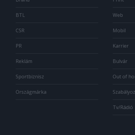
BTL
Web
CSR
Mobil
PR
Karrier
Reklám
Bulvár
Sportbiznisz
Out of h
Országmárka
Szabályo
Tv/Rádió