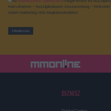
Az
Adatkezelési Tájékoztató
t megértettem és hozzájárul
mail címemre – hozzájárulásom visszavonásig – hírlevelet k
velem marketing célú megkeresésekkel.
BIZNISZ
Digital Center