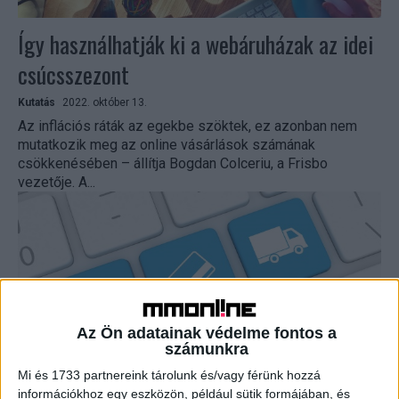
Így használhatják ki a webáruházak az idei
csúcsszezont
Kutatás
2022. október 13.
Az inflációs ráták az egekbe szöktek, ez azonban nem
mutatkozik meg az online vásárlások számának
csökkenésében – állítja Bogdan Colceriu, a Frisbo
vezetője. A...
Az Ön adatainak védelme fontos a
számunkra
Mi és 1733 partnereink tárolunk és/vagy férünk hozzá
információkhoz egy eszközön, például sütik formájában, és