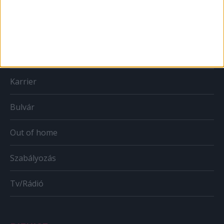
Print
Web
Mobil
Karrier
Bulvár
Out of home
Szabályozás
Tv/Rádió