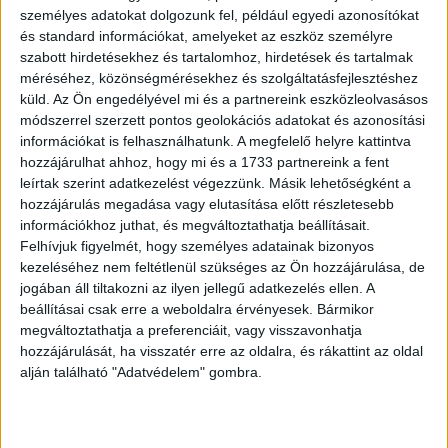
Több százezer eurós piac nyílt meg a
személyes adatokat dolgozunk fel, például egyedi azonosítókat
magyar e-kereskedők előtt
és standard információkat, amelyeket az eszköz személyre
szabott hirdetésekhez és tartalomhoz, hirdetések és tartalmak
Marketing
2022. június 3.
méréséhez, közönségmérésekhez és szolgáltatásfejlesztéshez
Az Egyesült Királyság piacán értékesíteni sok magyar e-
küld.
Az Ön engedélyével mi és a partnereink eszközleolvasásos
kereskedelmi cég számára kihívást jelent. Az EU-n kívüli
módszerrel szerzett pontos geolokációs adatokat és azonosítási
terjeszkedés nehézségeinek leküzdésére a Frisbo
információkat is felhasználhatunk. A megfelelő helyre kattintva
nemzetközi e-logisztikai cég kínál...
hozzájárulhat ahhoz, hogy mi és a 1733 partnereink a fent
leírtak szerint adatkezelést végezzünk. Másik lehetőségként a
hozzájárulás megadása vagy elutasítása előtt részletesebb
információkhoz juthat, és megváltoztathatja beállításait.
Felhívjuk figyelmét, hogy személyes adatainak bizonyos
kezeléséhez nem feltétlenül szükséges az Ön hozzájárulása, de
jogában áll tiltakozni az ilyen jellegű adatkezelés ellen. A
beállításai csak erre a weboldalra érvényesek. Bármikor
megváltoztathatja a preferenciáit, vagy visszavonhatja
hozzájárulását, ha visszatér erre az oldalra, és rákattint az oldal
alján található "Adatvédelem" gombra.
Így lehet sikeres külföldön a webáruházad
Biznisz
2022. február 4.