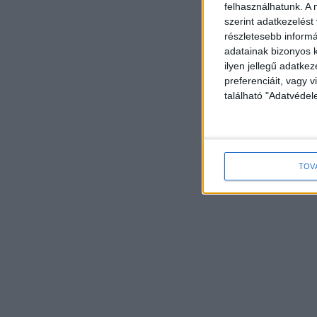
felhasználhatunk. A 
szerint adatkezelést
részletesebb informác
adatainak bizonyos k
ilyen jellegű adatke
preferenciáit, vagy v
található "Adatvéde
TOV