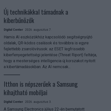
Új technikákkal támadnak a
kiberbűnözők
Digital Center
2026. augusztus 7.
Hamis AI eszközökhöz kapcsolódó segítségnyújtó
oldalak, QR-kódos csalások és továbbra is egyre
fejlettebb zsarolóvírusok: az ESET legfrissebb
kiberfenyegetettségi jelentése (Threat Riport) feltárja,
hogy a mesterséges intelligencia új korszakot nyitott
a kibertámadásokban. Az AI nemcsak...
Itthon is népszerűek a Samsung
kihajtható mobiljai
Digital Center
2026. augusztus 3.
A Samsung Electronics július 22-én bemutatott