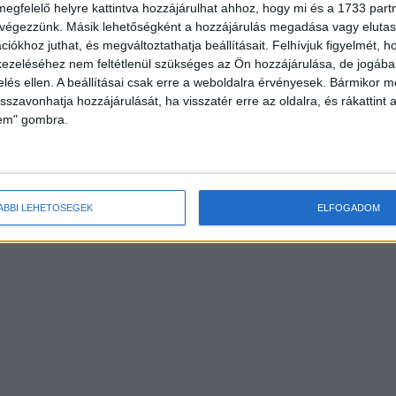
megfelelő helyre kattintva hozzájárulhat ahhoz, hogy mi és a 1733 partne
 végezzünk. Másik lehetőségként a hozzájárulás megadása vagy elutasí
iókhoz juthat, és megváltoztathatja beállításait.
Felhívjuk figyelmét, 
ezeléséhez nem feltétlenül szükséges az Ön hozzájárulása, de jogában 
zelés ellen. A beállításai csak erre a weboldalra érvényesek. Bármikor m
isszavonhatja hozzájárulását, ha visszatér erre az oldalra, és rákattint a
lem" gombra.
ÁBBI LEHETŐSÉGEK
ELFOGADOM