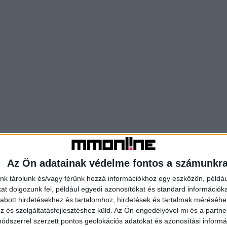
Az Ön adatainak védelme fontos a számunkr
nk tárolunk és/vagy férünk hozzá információkhoz egy eszközön, példáu
t dolgozunk fel, például egyedi azonosítókat és standard információk
abott hirdetésekhez és tartalomhoz, hirdetések és tartalmak méréséhe
és szolgáltatásfejlesztéshez küld.
Az Ön engedélyével mi és a partne
dszerrel szerzett pontos geolokációs adatokat és azonosítási informác