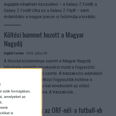
legújabb kihajtható készülékei – a Galaxy Z Fold8, a
Galaxy Z Fold8 Ultra és a Galaxy Z Flip8 – iránti
érdeklődés a magyar piacon is felülmúlja a korábbi...
Költési bummot hozott a Magyar
Nagydíj
Digital Center
2026. július 30.
A Revolut közleménye szerint a Magyar Nagydíj
hétvégéje jelentős növekedést mutat a fogyasztói
aktivitásban Budapest szerte. A tranzakciós adatokból
kiderül, hogy a nemzetközi fogyasztók költése a
a
versenyhétvégén 26%-kal emelkedett az előző
l sütik formájában,
hétvégéhez viszonyítva. A tranzakciók...
at, amelyeket az
z,
Rekordok dőltek az ORF-nél: a futball-vb
reink
iókat is