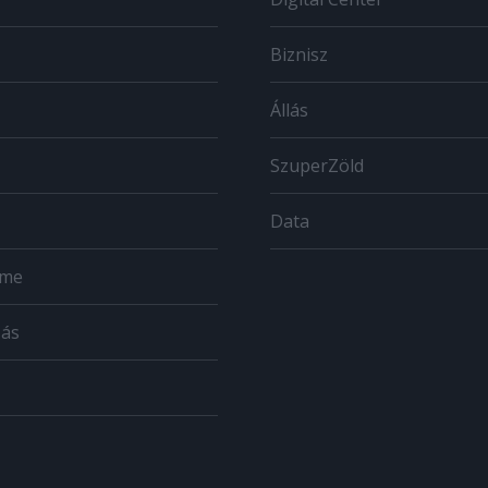
Biznisz
Állás
SzuperZöld
Data
ome
zás