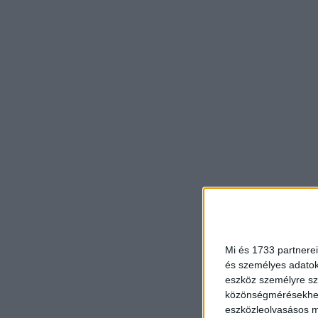
Mi és 1733 partnerei
és személyes adatoka
eszköz személyre sz
közönségmérésekhez 
eszközleolvasásos mó