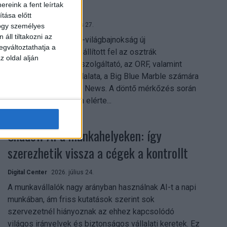
mindent vitt
reink a fent leírtak
tása előtt
Digital Center
2026. július 27.
hogy személyes
áll tiltakozni az
A 2026-os labdarúgó-világbajnokság új
egváltoztathatja a
streamingrekordokat állított fel az osztrák
z oldal alján
közszolgálati műsorszolgáltató, az ORF, valamint
technológiai leányvállalata, a Big Blue Marble számára
– írja a Broadband TV News. A döntő mérkőzés során
az átlagos nézőszám elérte...
Shadow AI a munkahelyeken: így
szerezhetik vissza a cégek a kontrollt
Digital Center
2026. július 24.
A munkavállalók nagy arányban használnak AI-t a napi
munkában, ám friss kutatások szerint sok
szervezetnél hiányoznak az ehhez kapcsolódó
világos irányelvek és biztonságos vállalati keretek. Ez