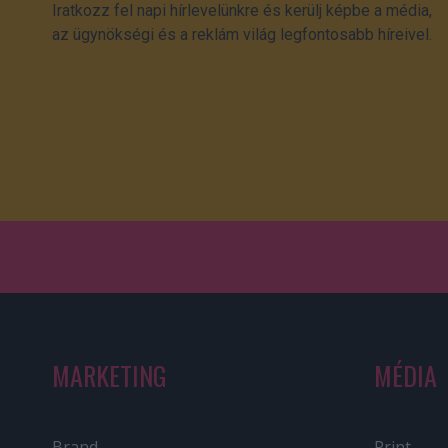
Iratkozz fel napi hírlevelünkre és kerülj képbe a média,
az ügynökségi és a reklám világ legfontosabb híreivel.
MARKETING
MÉDIA
Brand
Print