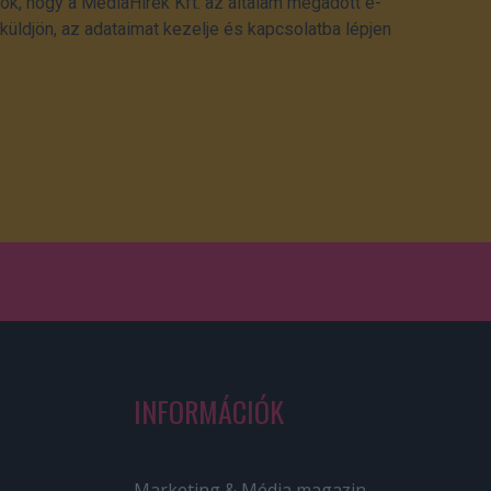
ok, hogy a MédiaHírek Kft. az általam megadott e-
üldjön, az adataimat kezelje és kapcsolatba lépjen
INFORMÁCIÓK
Marketing & Média magazin