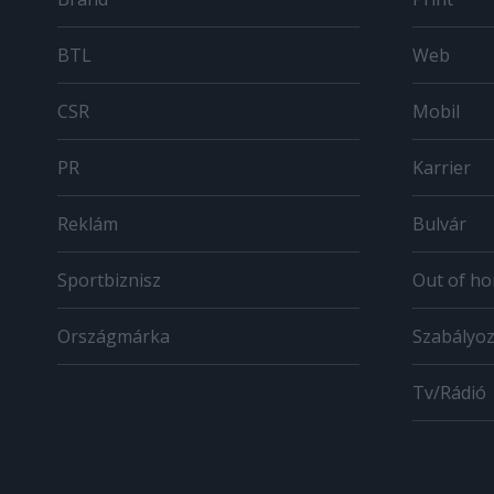
BTL
Web
CSR
Mobil
PR
Karrier
Reklám
Bulvár
Sportbiznisz
Out of h
Országmárka
Szabályo
Tv/Rádió