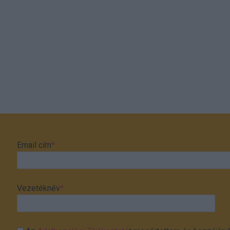
Email cím
*
Vezetéknév
*