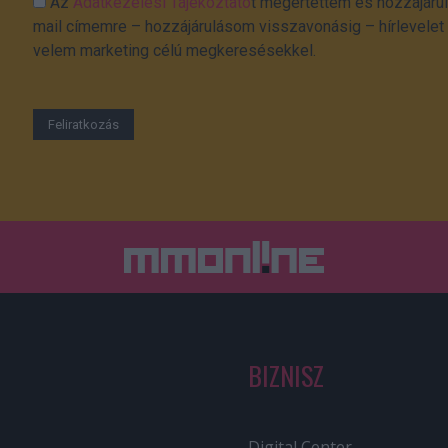
Az
Adatkezelési Tájékoztató
t megértettem és hozzájárul
mail címemre – hozzájárulásom visszavonásig – hírlevelet k
velem marketing célú megkeresésekkel.
BIZNISZ
Digital Center