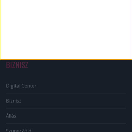
Out of home
Szabályozás
Tv/Rádió
BIZNISZ
Digital Center
Biznisz
Állás
SzuperZöld