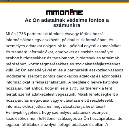
Ünnepel a Füles
Print
2017. február 3.
Az Ön adatainak védelme fontos a
Hatvan éve, február harmadikán jelent meg az első Füles.
számunkra
A rejtvénylap születésnapját egy komplex kommunikációs
kampány kíséri. Sajtótörténelmet írt a Füles, hiszen
Mi és 1733 partnereink tárolunk és/vagy férünk hozzá
hazánkban alig van...
információkhoz egy eszközön, például sütik formájában, és
személyes adatokat dolgozunk fel, például egyedi azonosítókat
és standard információkat, amelyeket az eszköz személyre
- Hirdetés -
szabott hirdetésekhez és tartalomhoz, hirdetések és tartalmak
méréséhez, közönségmérésekhez és szolgáltatásfejlesztéshez
küld.
Az Ön engedélyével mi és a partnereink eszközleolvasásos
módszerrel szerzett pontos geolokációs adatokat és azonosítási
információkat is felhasználhatunk. A megfelelő helyre kattintva
hozzájárulhat ahhoz, hogy mi és a 1733 partnereink a fent
leírtak szerint adatkezelést végezzünk. Másik lehetőségként a
hozzájárulás megadása vagy elutasítása előtt részletesebb
információkhoz juthat, és megváltoztathatja beállításait.
A RADIOCAFÉN
Felhívjuk figyelmét, hogy személyes adatainak bizonyos
kezeléséhez nem feltétlenül szükséges az Ön hozzájárulása, de
jogában áll tiltakozni az ilyen jellegű adatkezelés ellen. A