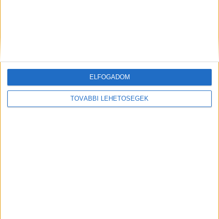
Hírlevél
ELFOGADOM
TOVÁBBI LEHETŐSÉGEK
feliratkozás
Iratkozz fel napi hírlevelünkre és kerülj képbe a média, az
ügynökségi és a reklám világ legfontosabb híreivel.
Email cím
*