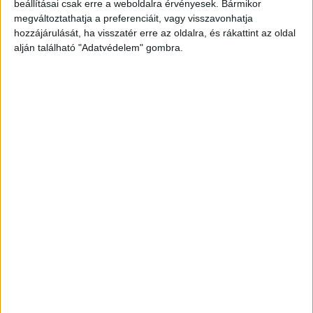
beállításai csak erre a weboldalra érvényesek. Bármikor
megváltoztathatja a preferenciáit, vagy visszavonhatja
hozzájárulását, ha visszatér erre az oldalra, és rákattint az oldal
alján található "Adatvédelem" gombra.
Korábbi adások
A rovat támogatói:
Még több podcast