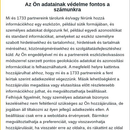
Az Ön adatainak védelme fontos a
A RADIOCAFÉN
számunkra
Mi és 1733 partnereink tárolunk és/vagy férünk hozzá
információkhoz egy eszközön, például sütik formájában, és
személyes adatokat dolgozunk fel, például egyedi azonosítókat
és standard információkat, amelyeket az eszköz személyre
szabott hirdetésekhez és tartalomhoz, hirdetések és tartalmak
méréséhez, közönségmérésekhez és szolgáltatásfejlesztéshez
küld.
Az Ön engedélyével mi és a partnereink eszközleolvasásos
módszerrel szerzett pontos geolokációs adatokat és azonosítási
információkat is felhasználhatunk. A megfelelő helyre kattintva
hozzájárulhat ahhoz, hogy mi és a 1733 partnereink a fent
Korábbi adások
leírtak szerint adatkezelést végezzünk. Másik lehetőségként a
hozzájárulás megadása vagy elutasítása előtt részletesebb
A rovat támogatói:
információkhoz juthat, és megváltoztathatja beállításait.
Felhívjuk figyelmét, hogy személyes adatainak bizonyos
kezeléséhez nem feltétlenül szükséges az Ön hozzájárulása, de
jogában áll tiltakozni az ilyen jellegű adatkezelés ellen. A
beállításai csak erre a weboldalra érvényesek. Bármikor
megváltoztathatja a preferenciáit, vagy visszavonhatja
hozzájárulását, ha visszatér erre az oldalra, és rákattint az oldal