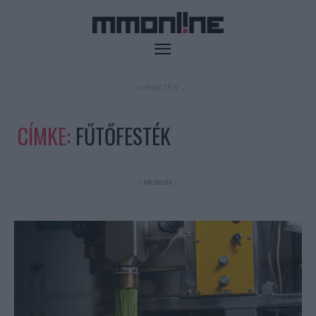
- HIRDETÉS -
CÍMKE:
FŰTŐFESTÉK
- Hirdetés -