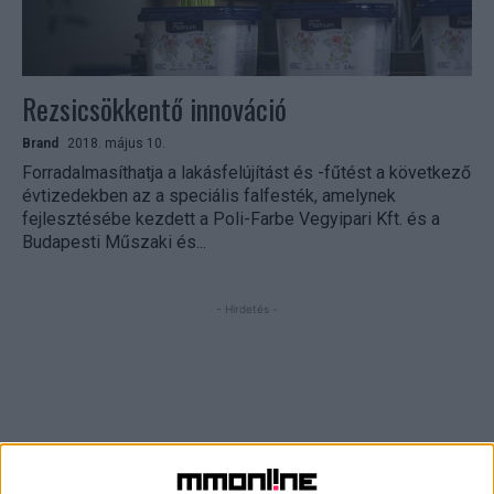
Rezsicsökkentő innováció
Brand
2018. május 10.
Forradalmasíthatja a lakásfelújítást és -fűtést a következő
évtizedekben az a speciális falfesték, amelynek
fejlesztésébe kezdett a Poli-Farbe Vegyipari Kft. és a
Budapesti Műszaki és...
- Hirdetés -