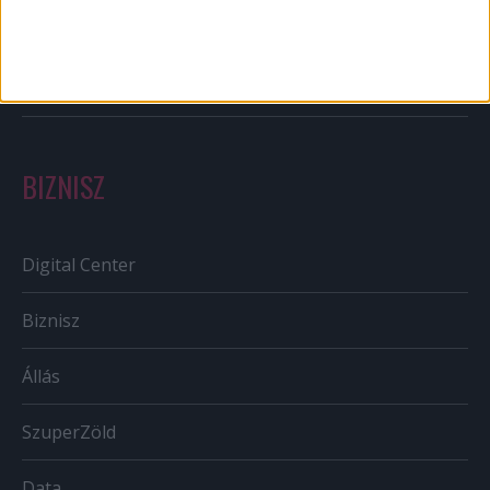
Szabályozás
Tv/Rádió
BIZNISZ
Digital Center
Biznisz
Állás
SzuperZöld
Data