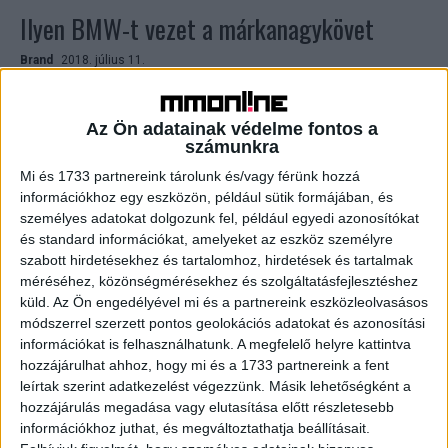
Ilyen BMW-t vezet a márkanagykövet
Brand
2018. július 11.
A BMW Group Magyarország márkanagyköveti programját
már egy ideje erősítő Dr. Schiffer Miklós stílusszakértő
átvette legújabb BMW modelljét, egy általa konfigurált
Az Ön adatainak védelme fontos a
számunkra
BMW 6-os Gran...
Mi és 1733 partnereink tárolunk és/vagy férünk hozzá
információkhoz egy eszközön, például sütik formájában, és
személyes adatokat dolgozunk fel, például egyedi azonosítókat
és standard információkat, amelyeket az eszköz személyre
szabott hirdetésekhez és tartalomhoz, hirdetések és tartalmak
méréséhez, közönségmérésekhez és szolgáltatásfejlesztéshez
küld.
Az Ön engedélyével mi és a partnereink eszközleolvasásos
módszerrel szerzett pontos geolokációs adatokat és azonosítási
információkat is felhasználhatunk. A megfelelő helyre kattintva
hozzájárulhat ahhoz, hogy mi és a 1733 partnereink a fent
Erősít a BMW
leírtak szerint adatkezelést végezzünk. Másik lehetőségként a
hozzájárulás megadása vagy elutasítása előtt részletesebb
Brand
2018. május 4.
információkhoz juthat, és megváltoztathatja beállításait.