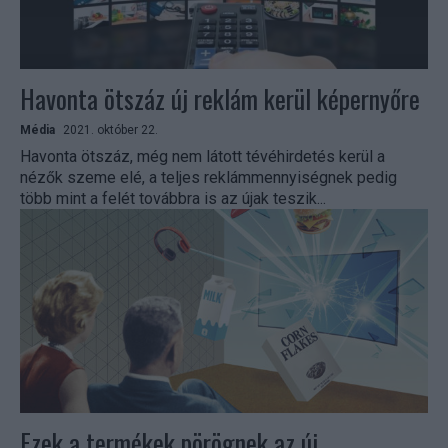
Havonta ötszáz új reklám kerül képernyőre
Média
2021. október 22.
Havonta ötszáz, még nem látott tévéhirdetés kerül a
nézők szeme elé, a teljes reklámmennyiségnek pedig
több mint a felét továbbra is az újak teszik...
Ezek a termékek pörögnek az új