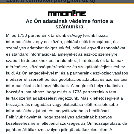
tévéreklámokban
Reklám
2020. október 5.
Az Ön adatainak védelme fontos a
Továbbra is élelmiszereket és gyógyhatású szereket
számunkra
reklámoznak leginkább – derül ki a által Médiatanács
Mi és 1733 partnereink tárolunk és/vagy férünk hozzá
jóváhagyott, 2020 első félévére vonatkozó tanulmányból.
információkhoz egy eszközön, például sütik formájában, és
Elfogadta a Médiatanács a televíziókban...
személyes adatokat dolgozunk fel, például egyedi azonosítókat
és standard információkat, amelyeket az eszköz személyre
szabott hirdetésekhez és tartalomhoz, hirdetések és tartalmak
- Hirdetés -
méréséhez, közönségmérésekhez és szolgáltatásfejlesztéshez
küld.
Az Ön engedélyével mi és a partnereink eszközleolvasásos
módszerrel szerzett pontos geolokációs adatokat és azonosítási
információkat is felhasználhatunk. A megfelelő helyre kattintva
hozzájárulhat ahhoz, hogy mi és a 1733 partnereink a fent
leírtak szerint adatkezelést végezzünk. Másik lehetőségként a
hozzájárulás megadása vagy elutasítása előtt részletesebb
információkhoz juthat, és megváltoztathatja beállításait.
Felhívjuk figyelmét, hogy személyes adatainak bizonyos
A RADIOCAFÉN
kezeléséhez nem feltétlenül szükséges az Ön hozzájárulása, de
jogában áll tiltakozni az ilyen jellegű adatkezelés ellen. A