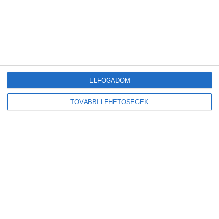
ELFOGADOM
Hírlevél
TOVÁBBI LEHETŐSÉGEK
feliratkozás
Iratkozz fel napi hírlevelünkre és kerülj képbe a média, az
ügynökségi és a reklám világ legfontosabb híreivel.
Email cím
*