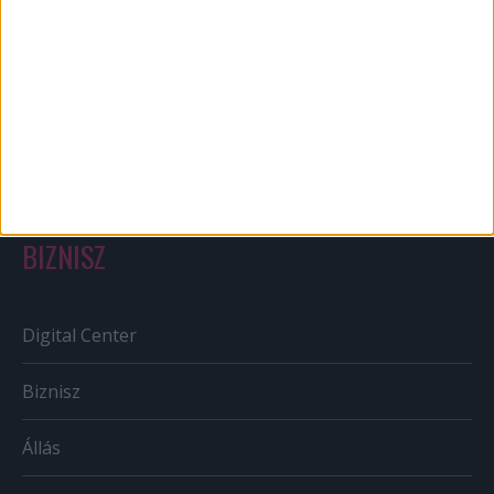
Out of home
Szabályozás
Tv/Rádió
BIZNISZ
Digital Center
Biznisz
Állás