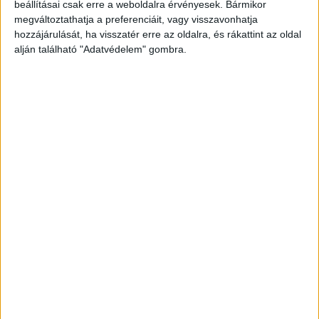
beállításai csak erre a weboldalra érvényesek. Bármikor
megváltoztathatja a preferenciáit, vagy visszavonhatja
hozzájárulását, ha visszatér erre az oldalra, és rákattint az oldal
alján található "Adatvédelem" gombra.
Korábbi adások
A rovat támogatói:
Még több podcast