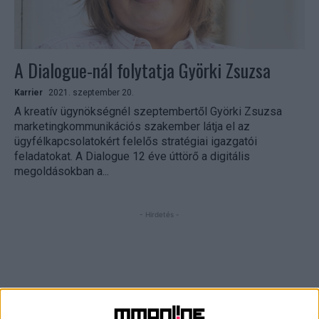
A Dialogue-nál folytatja Györki Zsuzsa
Karrier
2021. szeptember 20.
A kreatív ügynökségnél szeptembertől Györki Zsuzsa
marketingkommunikációs szakember látja el az
ügyfélkapcsolatokért felelős stratégiai igazgatói
feladatokat. A Dialogue 12 éve úttörő a digitális
megoldásokban a...
- Hirdetés -