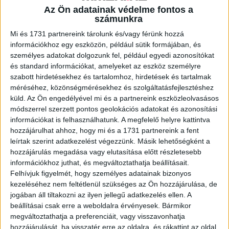
Az Ön adatainak védelme fontos a
számunkra
A RADIOCAFÉN
Mi és 1731 partnereink tárolunk és/vagy férünk hozzá
információkhoz egy eszközön, például sütik formájában, és
személyes adatokat dolgozunk fel, például egyedi azonosítókat
és standard információkat, amelyeket az eszköz személyre
szabott hirdetésekhez és tartalomhoz, hirdetések és tartalmak
méréséhez, közönségmérésekhez és szolgáltatásfejlesztéshez
küld.
Az Ön engedélyével mi és a partnereink eszközleolvasásos
módszerrel szerzett pontos geolokációs adatokat és azonosítási
információkat is felhasználhatunk. A megfelelő helyre kattintva
hozzájárulhat ahhoz, hogy mi és a 1731 partnereink a fent
leírtak szerint adatkezelést végezzünk. Másik lehetőségként a
Korábbi adások
hozzájárulás megadása vagy elutasítása előtt részletesebb
információkhoz juthat, és megváltoztathatja beállításait.
A rovat támogatói:
Felhívjuk figyelmét, hogy személyes adatainak bizonyos
kezeléséhez nem feltétlenül szükséges az Ön hozzájárulása, de
jogában áll tiltakozni az ilyen jellegű adatkezelés ellen. A
beállításai csak erre a weboldalra érvényesek. Bármikor
megváltoztathatja a preferenciáit, vagy visszavonhatja
hozzájárulását, ha visszatér erre az oldalra, és rákattint az oldal