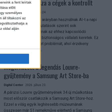
szerezhetik vissza a cégek a kontrollt
reink a fent leírtak
tása előtt
Digital Center
2026. július 24.
hogy személyes
áll tiltakozni az
A munkavállalók nagy arányban használnak AI-t a napi
egváltoztathatja a
munkában, ám friss kutatások szerint sok
z oldal alján
szervezetnél hiányoznak az ehhez kapcsolódó
világos irányelvek és biztonságos vállalati keretek. Ez
különösen ott jelenthet problémát, ahol érzékeny
üzleti információkkal...
Megérkezett a legendás Louvre-
gyűjtemény a Samsung Art Store-ba
Digital Center
2026. július 23.
A párizsi Louvre gyűjteményének 34 új műalkotása
most először csatlakozik a Samsung Art Store-hoz.
Ezzel a világ egyik leghíresebb múzeumának
összesen már 51 remekműve elérhető a Samsung