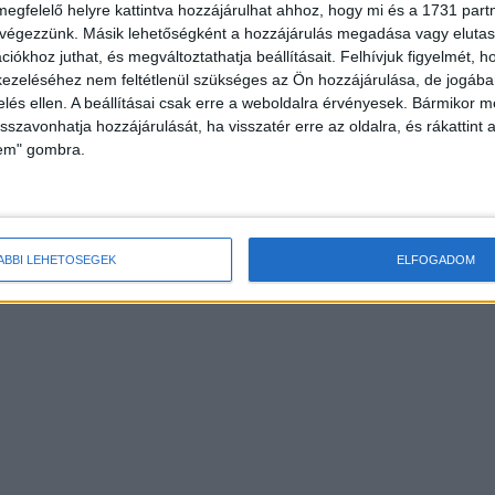
megfelelő helyre kattintva hozzájárulhat ahhoz, hogy mi és a 1731 partne
 végezzünk. Másik lehetőségként a hozzájárulás megadása vagy elutasí
iókhoz juthat, és megváltoztathatja beállításait.
Felhívjuk figyelmét, 
ezeléséhez nem feltétlenül szükséges az Ön hozzájárulása, de jogában 
zelés ellen. A beállításai csak erre a weboldalra érvényesek. Bármikor m
isszavonhatja hozzájárulását, ha visszatér erre az oldalra, és rákattint a
lem" gombra.
ÁBBI LEHETŐSÉGEK
ELFOGADOM