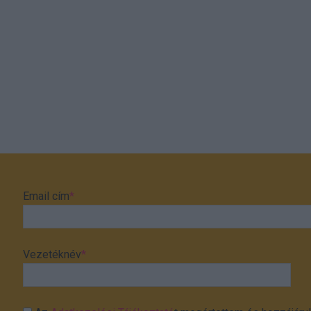
Email cím
*
Vezetéknév
*