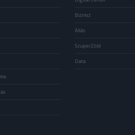
Biznisz
Állás
SzuperZöld
Data
ome
zás