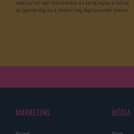
Iratkozz fel napi hírlevelünkre és kerülj képbe a média,
az ügynökségi és a reklám világ legfontosabb híreivel.
MARKETING
MÉDIA
Brand
Print