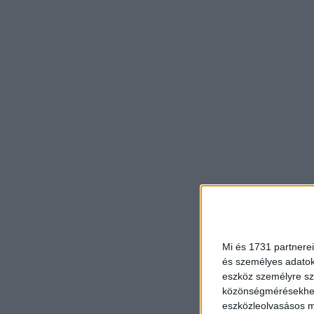
Mi és 1731 partnerei
és személyes adatoka
eszköz személyre sz
közönségmérésekhez 
eszközleolvasásos mó