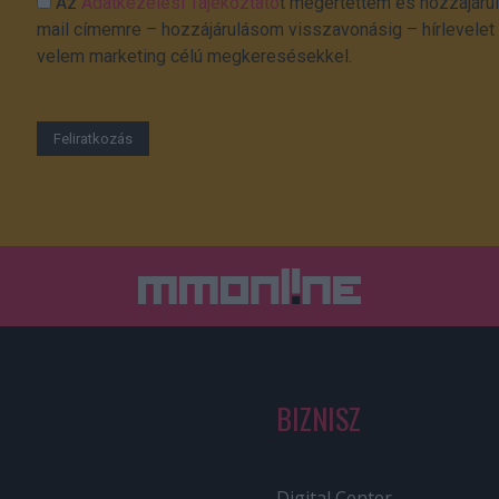
Az
Adatkezelési Tájékoztató
t megértettem és hozzájárul
mail címemre – hozzájárulásom visszavonásig – hírlevelet k
velem marketing célú megkeresésekkel.
BIZNISZ
Digital Center