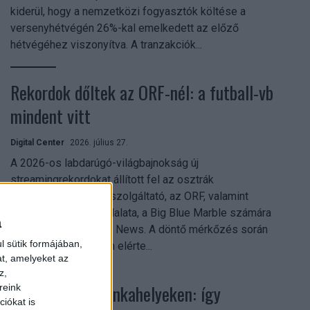
kiderül, hogy a nemzetközi fogyasztók költése a
versenyhétvégén 26%-kal emelkedett az előző
hétvégéhez viszonyítva. A tranzakciók...
Rekordok dőltek az ORF-nél: a futball-vb
mindent vitt
Digital Center
2026. július 27.
A 2026-os labdarúgó-világbajnokság új
streamingrekordokat állított fel az osztrák
közszolgálati műsorszolgáltató, az ORF, valamint
technológiai leányvállalata, a Big Blue Marble számára
a
– írja a Broadband TV News. A döntő mérkőzés során
l sütik formájában,
az átlagos nézőszám elérte...
at, amelyeket az
z,
Shadow AI a munkahelyeken: így
reink
iókat is