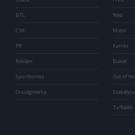
BTL
Web
CSR
Mobil
PR
Karrier
Reklám
Bulvár
Sportbiznisz
Out of h
Országmárka
Szabályo
Tv/Rádió