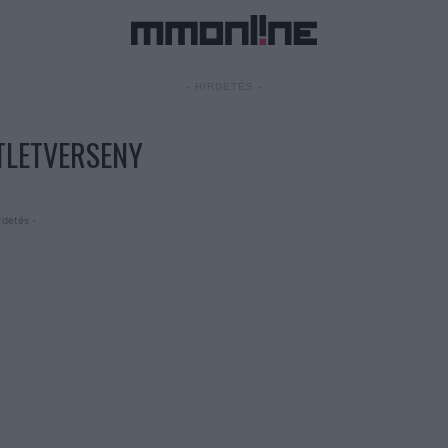
- HIRDETÉS -
TLETVERSENY
rdetés -