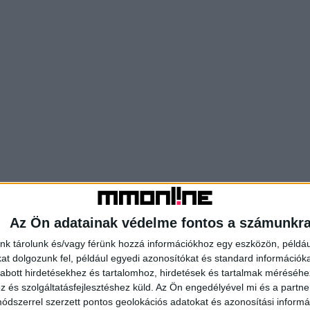
Az Ön adatainak védelme fontos a számunkr
nk tárolunk és/vagy férünk hozzá információkhoz egy eszközön, példáu
t dolgozunk fel, például egyedi azonosítókat és standard információk
abott hirdetésekhez és tartalomhoz, hirdetések és tartalmak méréséhe
és szolgáltatásfejlesztéshez küld.
Az Ön engedélyével mi és a partne
dszerrel szerzett pontos geolokációs adatokat és azonosítási informác