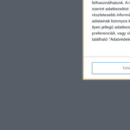
felhasználhatunk. A 
szerint adatkezelést
részletesebb informác
adatainak bizonyos k
ilyen jellegű adatke
preferenciáit, vagy v
található "Adatvéde
TOV