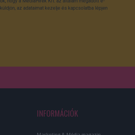
ok, hogy a MédiaHírek Kft. az általam megadott e-
üldjön, az adataimat kezelje és kapcsolatba lépjen
INFORMÁCIÓK
Marketing & Média magazin