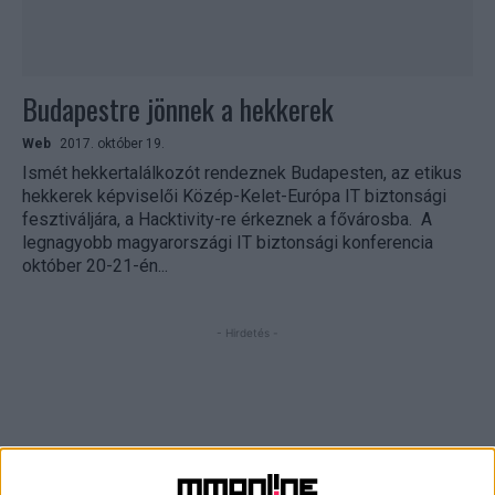
Budapestre jönnek a hekkerek
Web
2017. október 19.
Ismét hekkertalálkozót rendeznek Budapesten, az etikus
hekkerek képviselői Közép-Kelet-Európa IT biztonsági
fesztiváljára, a Hacktivity-re érkeznek a fővárosba. A
legnagyobb magyarországi IT biztonsági konferencia
október 20-21-én...
- Hirdetés -