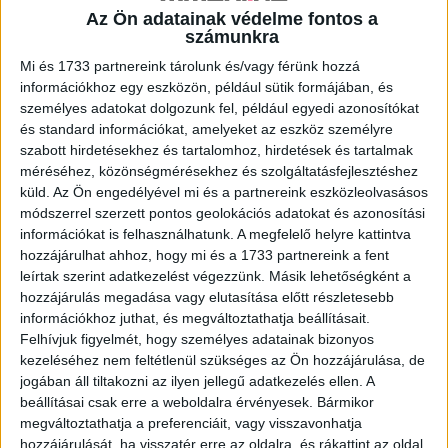
Az Ön adatainak védelme fontos a
számunkra
A RADIOCAFÉN
Mi és 1733 partnereink tárolunk és/vagy férünk hozzá
információkhoz egy eszközön, például sütik formájában, és
személyes adatokat dolgozunk fel, például egyedi azonosítókat
és standard információkat, amelyeket az eszköz személyre
szabott hirdetésekhez és tartalomhoz, hirdetések és tartalmak
méréséhez, közönségmérésekhez és szolgáltatásfejlesztéshez
küld.
Az Ön engedélyével mi és a partnereink eszközleolvasásos
módszerrel szerzett pontos geolokációs adatokat és azonosítási
információkat is felhasználhatunk. A megfelelő helyre kattintva
hozzájárulhat ahhoz, hogy mi és a 1733 partnereink a fent
leírtak szerint adatkezelést végezzünk. Másik lehetőségként a
Korábbi adások
hozzájárulás megadása vagy elutasítása előtt részletesebb
információkhoz juthat, és megváltoztathatja beállításait.
A rovat támogatói:
Felhívjuk figyelmét, hogy személyes adatainak bizonyos
kezeléséhez nem feltétlenül szükséges az Ön hozzájárulása, de
jogában áll tiltakozni az ilyen jellegű adatkezelés ellen. A
beállításai csak erre a weboldalra érvényesek. Bármikor
megváltoztathatja a preferenciáit, vagy visszavonhatja
hozzájárulását, ha visszatér erre az oldalra, és rákattint az oldal