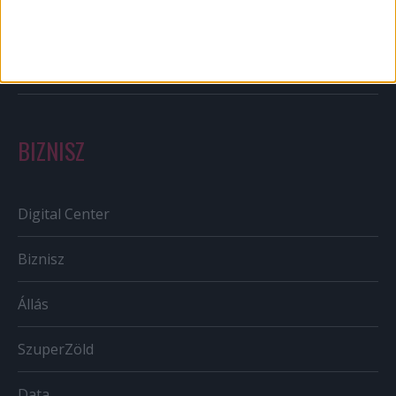
Szabályozás
Tv/Rádió
BIZNISZ
Digital Center
Biznisz
Állás
SzuperZöld
Data