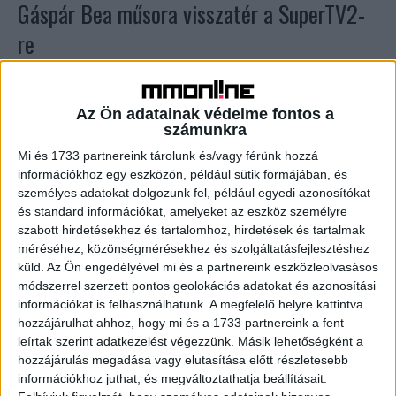
Gáspár Bea műsora visszatér a SuperTV2-
re
Tv/Rádió
2023. április 3.
Újra sztárok ragadnak fakanalat a SuperTV2 legendás
gasztro-reality-jében. Április 17-től a Hal a tortán
Az Ön adatainak védelme fontos a
számunkra
vadonatúj részeiben ismét felvonultatja a sztárvilág színe-
javát, akik igyekeznek meggyőzni...
Mi és 1733 partnereink tárolunk és/vagy férünk hozzá
információkhoz egy eszközön, például sütik formájában, és
személyes adatokat dolgozunk fel, például egyedi azonosítókat
és standard információkat, amelyeket az eszköz személyre
szabott hirdetésekhez és tartalomhoz, hirdetések és tartalmak
méréséhez, közönségmérésekhez és szolgáltatásfejlesztéshez
küld.
Az Ön engedélyével mi és a partnereink eszközleolvasásos
módszerrel szerzett pontos geolokációs adatokat és azonosítási
információkat is felhasználhatunk. A megfelelő helyre kattintva
hozzájárulhat ahhoz, hogy mi és a 1733 partnereink a fent
leírtak szerint adatkezelést végezzünk. Másik lehetőségként a
Visszatér a TV2 gasztro-realityje
hozzájárulás megadása vagy elutasítása előtt részletesebb
információkhoz juthat, és megváltoztathatja beállításait.
Tv/Rádió
2021. október 20.