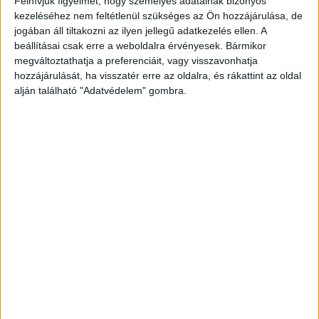
Felhívjuk figyelmét, hogy személyes adatainak bizonyos
kezeléséhez nem feltétlenül szükséges az Ön hozzájárulása, de
November 1-jén új részekkel visszatér a képernyőre a Hal
jogában áll tiltakozni az ilyen jellegű adatkezelés ellen. A
a tortán. Az egyik legismertebb gasztro-reality új
beállításai csak erre a weboldalra érvényesek. Bármikor
háziasszonnyal, új szereplőkkel, új csatornán várja a
megváltoztathatja a preferenciáit, vagy visszavonhatja
nézőket....
hozzájárulását, ha visszatér erre az oldalra, és rákattint az oldal
alján található "Adatvédelem" gombra.
- Hirdetés -
A RADIOCAFÉN