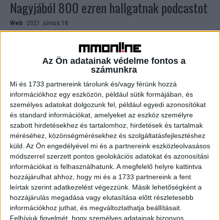
Nagyjából 800 ezren hallgatnak podcastot
Web
2021. június 18.
Nagyjából nyolcszázezer magyar hallgat heti
rendszerességgel podcast műsorokat - derült ki az IAB
Hungary Audio Munkacsoportja megbízásából készített
Az Ön adatainak védelme fontos a
médiakutatásból. Az NRC piackutató cég által készített...
számunkra
Mi és 1733 partnereink tárolunk és/vagy férünk hozzá
információkhoz egy eszközön, például sütik formájában, és
személyes adatokat dolgozunk fel, például egyedi azonosítókat
és standard információkat, amelyeket az eszköz személyre
szabott hirdetésekhez és tartalomhoz, hirdetések és tartalmak
méréséhez, közönségmérésekhez és szolgáltatásfejlesztéshez
küld.
Az Ön engedélyével mi és a partnereink eszközleolvasásos
módszerrel szerzett pontos geolokációs adatokat és azonosítási
információkat is felhasználhatunk. A megfelelő helyre kattintva
hozzájárulhat ahhoz, hogy mi és a 1733 partnereink a fent
Innovatív ötleteket díjaz a L’Oréal
leírtak szerint adatkezelést végezzünk. Másik lehetőségként a
hozzájárulás megadása vagy elutasítása előtt részletesebb
Brand
2018. február 21.
információkhoz juthat, és megváltoztathatja beállításait.
Vezető világmárka menedzserének bőrébe bújhatnak
Felhívjuk figyelmét, hogy személyes adatainak bizonyos