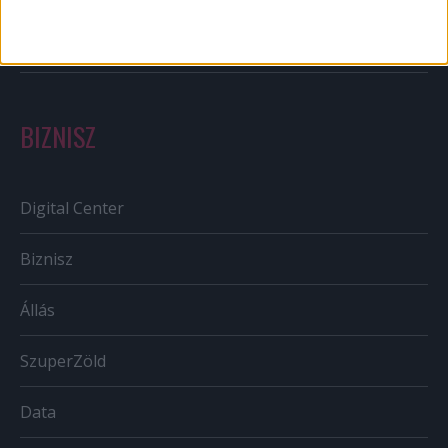
Tv/Rádió
BIZNISZ
Digital Center
Biznisz
Állás
SzuperZöld
Data