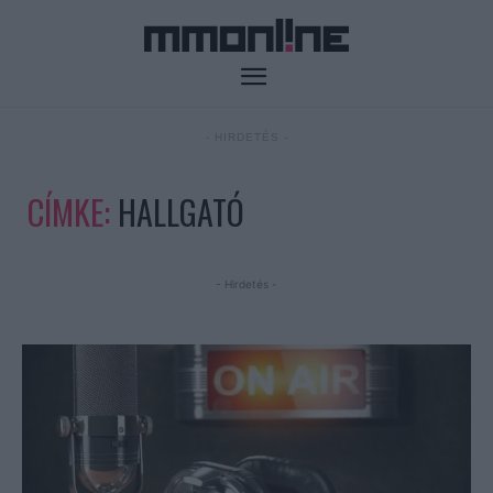
- HIRDETÉS -
CÍMKE:
HALLGATÓ
- Hirdetés -