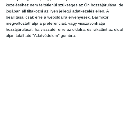
azok az egyetemisták és főiskolások, akik jelentkeznek a
kezeléséhez nem feltétlenül szükséges az Ön hozzájárulása, de
L’Oréal Brandstorm esettanulmány versenyre. A
jogában áll tiltakozni az ilyen jellegű adatkezelés ellen. A
jelentkezés március 7-én zárul. 2018-ban is folytatódik...
beállításai csak erre a weboldalra érvényesek. Bármikor
megváltoztathatja a preferenciáit, vagy visszavonhatja
hozzájárulását, ha visszatér erre az oldalra, és rákattint az oldal
- Hirdetés -
alján található "Adatvédelem" gombra.
A RADIOCAFÉN