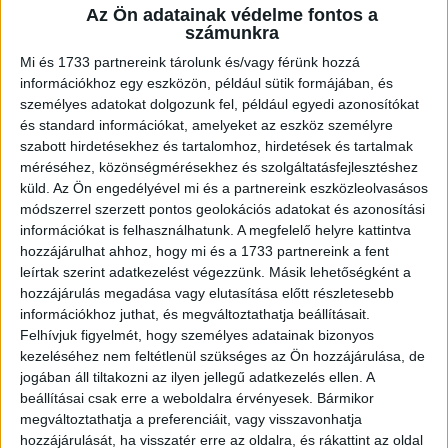
Az Ön adatainak védelme fontos a
A RADIOCAFÉN
számunkra
Mi és 1733 partnereink tárolunk és/vagy férünk hozzá
információkhoz egy eszközön, például sütik formájában, és
személyes adatokat dolgozunk fel, például egyedi azonosítókat
és standard információkat, amelyeket az eszköz személyre
szabott hirdetésekhez és tartalomhoz, hirdetések és tartalmak
méréséhez, közönségmérésekhez és szolgáltatásfejlesztéshez
küld.
Az Ön engedélyével mi és a partnereink eszközleolvasásos
módszerrel szerzett pontos geolokációs adatokat és azonosítási
információkat is felhasználhatunk. A megfelelő helyre kattintva
hozzájárulhat ahhoz, hogy mi és a 1733 partnereink a fent
Korábbi adások
leírtak szerint adatkezelést végezzünk. Másik lehetőségként a
hozzájárulás megadása vagy elutasítása előtt részletesebb
A rovat támogatói:
információkhoz juthat, és megváltoztathatja beállításait.
Felhívjuk figyelmét, hogy személyes adatainak bizonyos
kezeléséhez nem feltétlenül szükséges az Ön hozzájárulása, de
jogában áll tiltakozni az ilyen jellegű adatkezelés ellen. A
beállításai csak erre a weboldalra érvényesek. Bármikor
megváltoztathatja a preferenciáit, vagy visszavonhatja
hozzájárulását, ha visszatér erre az oldalra, és rákattint az oldal