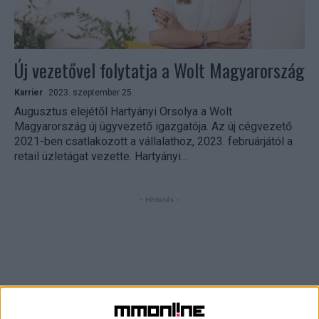
Új vezetővel folytatja a Wolt Magyarország
Karrier
2023. szeptember 25.
Augusztus elejétől Hartyányi Orsolya a Wolt
Magyarország új ügyvezető igazgatója. Az új cégvezető
2021-ben csatlakozott a vállalathoz, 2023. februárjától a
retail üzletágat vezette. Hartyányi...
- Hirdetés -