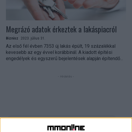
Megrázó adatok érkeztek a lakáspiacról
Biznisz
2023. július 31.
Az első fél évben 7353 új lakás épült, 19 százalékkal
kevesebb az egy évvel korábbinál. A kiadott építési
engedélyek és egyszerű bejelentések alapján építendő...
- Hirdetés -