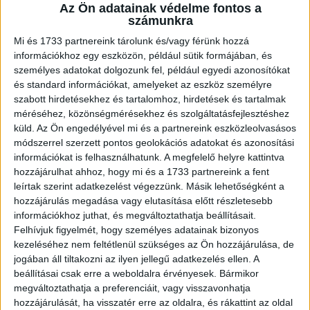
A RADIOCAFÉN
Az Ön adatainak védelme fontos a
számunkra
Mi és 1733 partnereink tárolunk és/vagy férünk hozzá
információkhoz egy eszközön, például sütik formájában, és
személyes adatokat dolgozunk fel, például egyedi azonosítókat
és standard információkat, amelyeket az eszköz személyre
szabott hirdetésekhez és tartalomhoz, hirdetések és tartalmak
méréséhez, közönségmérésekhez és szolgáltatásfejlesztéshez
küld.
Az Ön engedélyével mi és a partnereink eszközleolvasásos
módszerrel szerzett pontos geolokációs adatokat és azonosítási
információkat is felhasználhatunk. A megfelelő helyre kattintva
Korábbi adások
hozzájárulhat ahhoz, hogy mi és a 1733 partnereink a fent
leírtak szerint adatkezelést végezzünk. Másik lehetőségként a
A rovat támogatói:
hozzájárulás megadása vagy elutasítása előtt részletesebb
információkhoz juthat, és megváltoztathatja beállításait.
Felhívjuk figyelmét, hogy személyes adatainak bizonyos
kezeléséhez nem feltétlenül szükséges az Ön hozzájárulása, de
jogában áll tiltakozni az ilyen jellegű adatkezelés ellen. A
beállításai csak erre a weboldalra érvényesek. Bármikor
megváltoztathatja a preferenciáit, vagy visszavonhatja
hozzájárulását, ha visszatér erre az oldalra, és rákattint az oldal