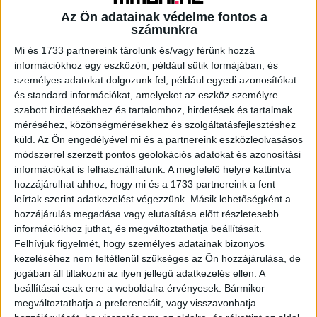
Az Ön adatainak védelme fontos a
számunkra
A RADIOCAFÉN
Mi és 1733 partnereink tárolunk és/vagy férünk hozzá
információkhoz egy eszközön, például sütik formájában, és
személyes adatokat dolgozunk fel, például egyedi azonosítókat
és standard információkat, amelyeket az eszköz személyre
szabott hirdetésekhez és tartalomhoz, hirdetések és tartalmak
méréséhez, közönségmérésekhez és szolgáltatásfejlesztéshez
küld.
Az Ön engedélyével mi és a partnereink eszközleolvasásos
módszerrel szerzett pontos geolokációs adatokat és azonosítási
információkat is felhasználhatunk. A megfelelő helyre kattintva
hozzájárulhat ahhoz, hogy mi és a 1733 partnereink a fent
leírtak szerint adatkezelést végezzünk. Másik lehetőségként a
hozzájárulás megadása vagy elutasítása előtt részletesebb
Korábbi adások
információkhoz juthat, és megváltoztathatja beállításait.
Felhívjuk figyelmét, hogy személyes adatainak bizonyos
A rovat támogatói:
kezeléséhez nem feltétlenül szükséges az Ön hozzájárulása, de
jogában áll tiltakozni az ilyen jellegű adatkezelés ellen. A
beállításai csak erre a weboldalra érvényesek. Bármikor
megváltoztathatja a preferenciáit, vagy visszavonhatja