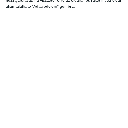
hozzájárulását, ha visszatér erre az oldalra, és rákattint az oldal
alján található "Adatvédelem" gombra.
Még több podcast
DIGITAL CENTER
Molnár Martin jogsit szerez, Szilágyi Áron
kéziseknek szurkol
Digital Center
2026. augusztus 9.
A One Magyarország online videósorozatának második
évadában a támogatott sportolók és csapatok ismét
kilépnek a komfortzónájukból: vizsgáznak, meccset
néznek és egymás sportágában is kipróbálják magukat,