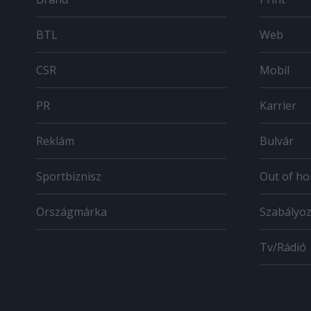
BTL
Web
CSR
Mobil
PR
Karrier
Reklám
Bulvár
Sportbiznisz
Out of h
Országmárka
Szabályo
Tv/Rádió