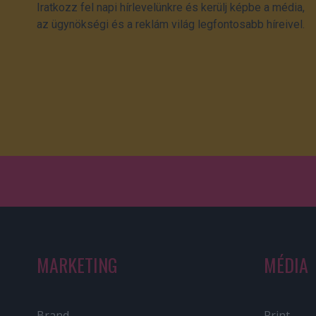
Iratkozz fel napi hírlevelünkre és kerülj képbe a média,
az ügynökségi és a reklám világ legfontosabb híreivel.
MARKETING
MÉDIA
Brand
Print