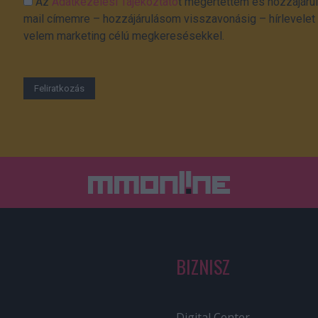
Az
Adatkezelési Tájékoztató
t megértettem és hozzájárul
mail címemre – hozzájárulásom visszavonásig – hírlevelet k
velem marketing célú megkeresésekkel.
BIZNISZ
Digital Center