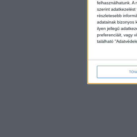
felhasználhatunk. A 
szerint adatkezelést
részletesebb informác
adatainak bizonyos k
ilyen jellegű adatke
preferenciáit, vagy v
található "Adatvéde
TOV