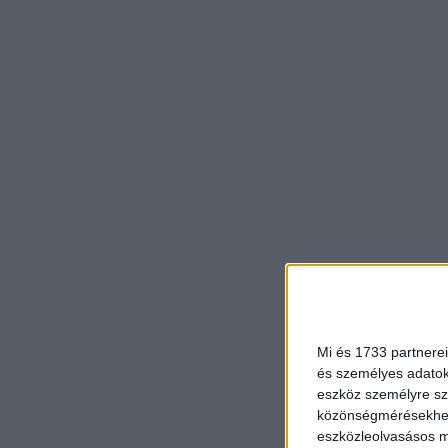
Mi és 1733 partnerei
és személyes adatoka
eszköz személyre sz
közönségmérésekhez 
eszközleolvasásos mó