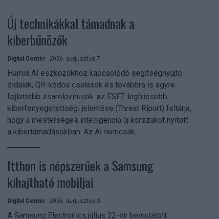
Új technikákkal támadnak a
kiberbűnözők
Digital Center
2026. augusztus 7.
Hamis AI eszközökhöz kapcsolódó segítségnyújtó
oldalak, QR-kódos csalások és továbbra is egyre
fejlettebb zsarolóvírusok: az ESET legfrissebb
kiberfenyegetettségi jelentése (Threat Riport) feltárja,
hogy a mesterséges intelligencia új korszakot nyitott
a kibertámadásokban. Az AI nemcsak...
Itthon is népszerűek a Samsung
kihajtható mobiljai
Digital Center
2026. augusztus 3.
A Samsung Electronics július 22-én bemutatott