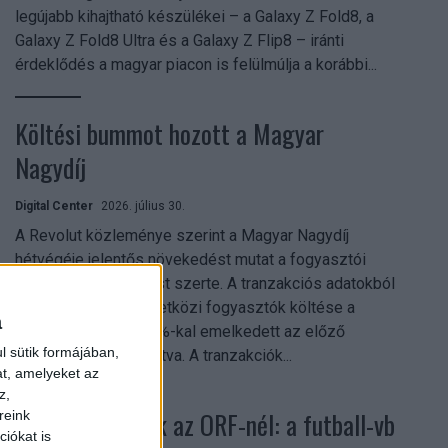
legújabb kihajtható készülékei – a Galaxy Z Fold8, a
Galaxy Z Fold8 Ultra és a Galaxy Z Flip8 – iránti
érdeklődés a magyar piacon is felülmúlja a korábbi...
Költési bummot hozott a Magyar
Nagydíj
Digital Center
2026. július 30.
A Revolut közleménye szerint a Magyar Nagydíj
hétvégéje jelentős növekedést mutat a fogyasztói
aktivitásban Budapest szerte. A tranzakciós adatokból
kiderül, hogy a nemzetközi fogyasztók költése a
a
versenyhétvégén 26%-kal emelkedett az előző
l sütik formájában,
hétvégéhez viszonyítva. A tranzakciók...
at, amelyeket az
z,
Rekordok dőltek az ORF-nél: a futball-vb
reink
iókat is