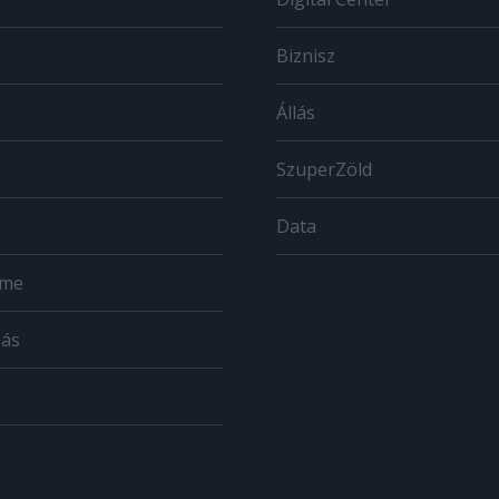
Biznisz
Állás
SzuperZöld
Data
ome
zás