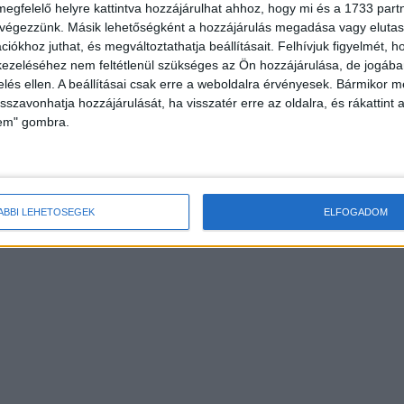
megfelelő helyre kattintva hozzájárulhat ahhoz, hogy mi és a 1733 partne
 végezzünk. Másik lehetőségként a hozzájárulás megadása vagy elutasí
iókhoz juthat, és megváltoztathatja beállításait.
Felhívjuk figyelmét, 
ezeléséhez nem feltétlenül szükséges az Ön hozzájárulása, de jogában 
zelés ellen. A beállításai csak erre a weboldalra érvényesek. Bármikor m
isszavonhatja hozzájárulását, ha visszatér erre az oldalra, és rákattint a
lem" gombra.
ÁBBI LEHETŐSÉGEK
ELFOGADOM