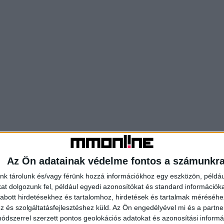
Az Ön adatainak védelme fontos a számunkr
nk tárolunk és/vagy férünk hozzá információkhoz egy eszközön, példáu
t dolgozunk fel, például egyedi azonosítókat és standard információk
abott hirdetésekhez és tartalomhoz, hirdetések és tartalmak méréséhe
és szolgáltatásfejlesztéshez küld.
Az Ön engedélyével mi és a partne
dszerrel szerzett pontos geolokációs adatokat és azonosítási informác