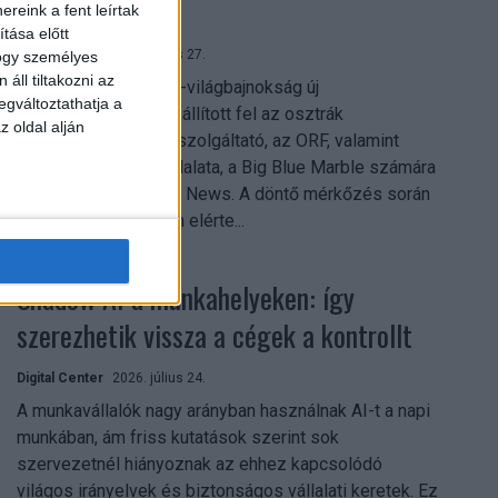
mindent vitt
reink a fent leírtak
tása előtt
Digital Center
2026. július 27.
hogy személyes
áll tiltakozni az
A 2026-os labdarúgó-világbajnokság új
egváltoztathatja a
streamingrekordokat állított fel az osztrák
z oldal alján
közszolgálati műsorszolgáltató, az ORF, valamint
technológiai leányvállalata, a Big Blue Marble számára
– írja a Broadband TV News. A döntő mérkőzés során
az átlagos nézőszám elérte...
Shadow AI a munkahelyeken: így
szerezhetik vissza a cégek a kontrollt
Digital Center
2026. július 24.
A munkavállalók nagy arányban használnak AI-t a napi
munkában, ám friss kutatások szerint sok
szervezetnél hiányoznak az ehhez kapcsolódó
világos irányelvek és biztonságos vállalati keretek. Ez