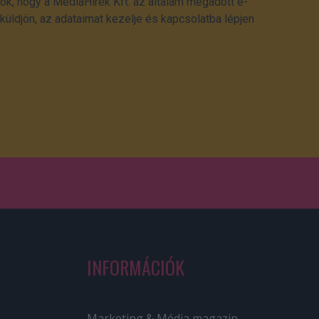
ok, hogy a MédiaHírek Kft. az általam megadott e-
üldjön, az adataimat kezelje és kapcsolatba lépjen
INFORMÁCIÓK
Marketing & Média magazin