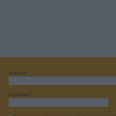
Email cím
*
Vezetéknév
*