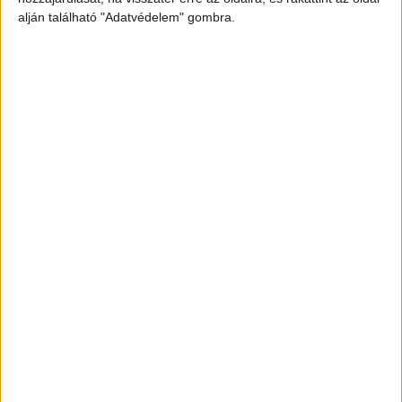
alján található "Adatvédelem" gombra.
Még több podcast
DIGITAL CENTER
Itthon is népszerűek a Samsung kihajtható
mobiljai
Digital Center
2026. augusztus 3.
A Samsung Electronics július 22-én bemutatott legújabb
kihajtható készülékei – a Galaxy Z Fold8, a Galaxy Z Fold8
Ultra és a Galaxy Z Flip8 – iránti érdeklődés a magyar
piacon is felülmúlja a korábbi...