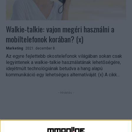
Walkie-talkie: vajon megéri használni a
mobiltelefonok korában? (x)
Marketing
2021. december 8.
Az egyre fejlettebb okostelefonok világában sokan csak
legyintenek a walkie-talkie használatának lehetőségére,
idejétmúlt technológiának betudva a hang alapú
kommunikáció egy lehetséges alternatíváját. (x) A cikk...
- Hirdetés -