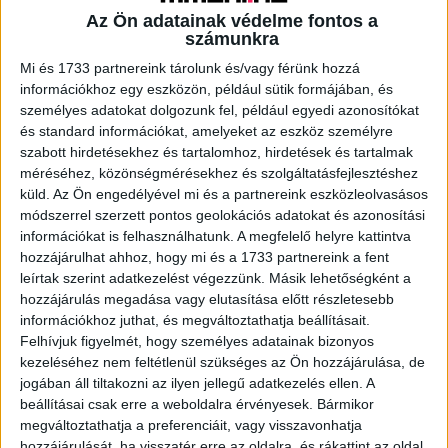
Az Ön adatainak védelme fontos a
számunkra
A RADIOCAFÉN
Mi és 1733 partnereink tárolunk és/vagy férünk hozzá
információkhoz egy eszközön, például sütik formájában, és
személyes adatokat dolgozunk fel, például egyedi azonosítókat
és standard információkat, amelyeket az eszköz személyre
szabott hirdetésekhez és tartalomhoz, hirdetések és tartalmak
méréséhez, közönségmérésekhez és szolgáltatásfejlesztéshez
küld.
Az Ön engedélyével mi és a partnereink eszközleolvasásos
módszerrel szerzett pontos geolokációs adatokat és azonosítási
információkat is felhasználhatunk. A megfelelő helyre kattintva
hozzájárulhat ahhoz, hogy mi és a 1733 partnereink a fent
leírtak szerint adatkezelést végezzünk. Másik lehetőségként a
hozzájárulás megadása vagy elutasítása előtt részletesebb
Korábbi adások
információkhoz juthat, és megváltoztathatja beállításait.
A rovat támogatói:
Felhívjuk figyelmét, hogy személyes adatainak bizonyos
kezeléséhez nem feltétlenül szükséges az Ön hozzájárulása, de
jogában áll tiltakozni az ilyen jellegű adatkezelés ellen. A
beállításai csak erre a weboldalra érvényesek. Bármikor
megváltoztathatja a preferenciáit, vagy visszavonhatja
hozzájárulását, ha visszatér erre az oldalra, és rákattint az oldal