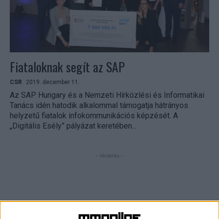
Fiataloknak segít az SAP
CSR
2019. december 11.
Az SAP Hungary és a Nemzeti Hírközlési és Informatikai
Tanács idén hatodik alkalommal támogatja hátrányos
helyzetű fiatalok infokommunikációs képzését. A
„Digitális Esély” pályázat keretében...
- Hirdetés -