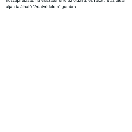
hozzájárulását, ha visszatér erre az oldalra, és rákattint az oldal
alján található "Adatvédelem" gombra.
Még több podcast
DIGITAL CENTER
Molnár Martin jogsit szerez, Szilágyi Áron
kéziseknek szurkol
Digital Center
2026. augusztus 9.
A One Magyarország online videósorozatának második
évadában a támogatott sportolók és csapatok ismét
kilépnek a komfortzónájukból: vizsgáznak, meccset
néznek és egymás sportágában is kipróbálják magukat,