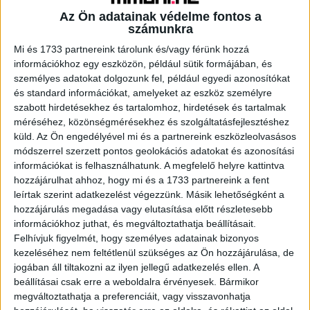
Az Ön adatainak védelme fontos a
számunkra
A RADIOCAFÉN
Mi és 1733 partnereink tárolunk és/vagy férünk hozzá
információkhoz egy eszközön, például sütik formájában, és
személyes adatokat dolgozunk fel, például egyedi azonosítókat
és standard információkat, amelyeket az eszköz személyre
szabott hirdetésekhez és tartalomhoz, hirdetések és tartalmak
méréséhez, közönségmérésekhez és szolgáltatásfejlesztéshez
küld.
Az Ön engedélyével mi és a partnereink eszközleolvasásos
módszerrel szerzett pontos geolokációs adatokat és azonosítási
információkat is felhasználhatunk. A megfelelő helyre kattintva
hozzájárulhat ahhoz, hogy mi és a 1733 partnereink a fent
leírtak szerint adatkezelést végezzünk. Másik lehetőségként a
hozzájárulás megadása vagy elutasítása előtt részletesebb
Korábbi adások
információkhoz juthat, és megváltoztathatja beállításait.
Felhívjuk figyelmét, hogy személyes adatainak bizonyos
A rovat támogatói:
kezeléséhez nem feltétlenül szükséges az Ön hozzájárulása, de
jogában áll tiltakozni az ilyen jellegű adatkezelés ellen. A
beállításai csak erre a weboldalra érvényesek. Bármikor
megváltoztathatja a preferenciáit, vagy visszavonhatja