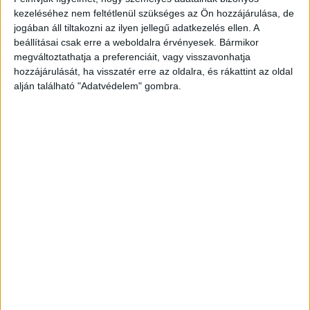
Új vezetőséget választott és új adókkal bővült legutóbbi
kezeléséhez nem feltétlenül szükséges az Ön hozzájárulása, de
tisztújító közgyűlésén a Helyi Rádiók Országos
jogában áll tiltakozni az ilyen jellegű adatkezelés ellen. A
Egyesülete (HEROE), amelynek elnöke Hauk Zoltán lett. Az
beállításai csak erre a weboldalra érvényesek. Bármikor
új elnök, Hauk...
megváltoztathatja a preferenciáit, vagy visszavonhatja
hozzájárulását, ha visszatér erre az oldalra, és rákattint az oldal
alján található "Adatvédelem" gombra.
- Hirdetés -
A RADIOCAFÉN