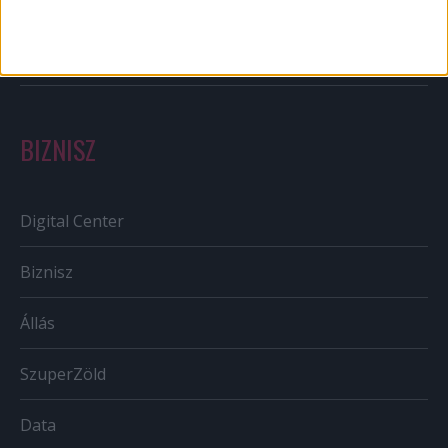
Szabályozás
Tv/Rádió
BIZNISZ
Digital Center
Biznisz
Állás
SzuperZöld
Data