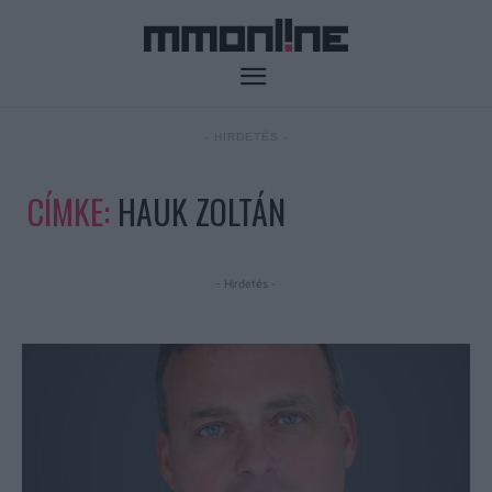
- HIRDETÉS -
CÍMKE:
HAUK ZOLTÁN
- Hirdetés -