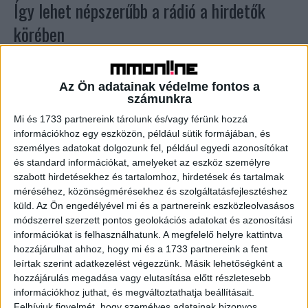
Így lehet népszerűbb a rádió a hirdetők
körében
Tv/Rádió
2019. szeptember 13.
Hiába érik el a 15 évesnél idősebb magyarok 70
Az Ön adatainak védelme fontos a
százalékát naponta a hazai rádióadók, a hirdetési költések
számunkra
mindössze 4 százaléka landol náluk – hangzott...
Mi és 1733 partnereink tárolunk és/vagy férünk hozzá
információkhoz egy eszközön, például sütik formájában, és
személyes adatokat dolgozunk fel, például egyedi azonosítókat
és standard információkat, amelyeket az eszköz személyre
szabott hirdetésekhez és tartalomhoz, hirdetések és tartalmak
méréséhez, közönségmérésekhez és szolgáltatásfejlesztéshez
küld.
Az Ön engedélyével mi és a partnereink eszközleolvasásos
módszerrel szerzett pontos geolokációs adatokat és azonosítási
információkat is felhasználhatunk. A megfelelő helyre kattintva
hozzájárulhat ahhoz, hogy mi és a 1733 partnereink a fent
Új vezetőség a helyi rádiók szervezeténél
leírtak szerint adatkezelést végezzünk. Másik lehetőségként a
hozzájárulás megadása vagy elutasítása előtt részletesebb
információkhoz juthat, és megváltoztathatja beállításait.
Tv/Rádió
2018. december 4.
Felhívjuk figyelmét, hogy személyes adatainak bizonyos