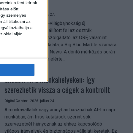
mindent vitt
reink a fent leírtak
tása előtt
Digital Center
2026. július 27.
hogy személyes
áll tiltakozni az
A 2026-os labdarúgó-világbajnokság új
egváltoztathatja a
streamingrekordokat állított fel az osztrák
z oldal alján
közszolgálati műsorszolgáltató, az ORF, valamint
technológiai leányvállalata, a Big Blue Marble számára
– írja a Broadband TV News. A döntő mérkőzés során
az átlagos nézőszám elérte...
Shadow AI a munkahelyeken: így
szerezhetik vissza a cégek a kontrollt
Digital Center
2026. július 24.
A munkavállalók nagy arányban használnak AI-t a napi
munkában, ám friss kutatások szerint sok
szervezetnél hiányoznak az ehhez kapcsolódó
világos irányelvek és biztonságos vállalati keretek. Ez