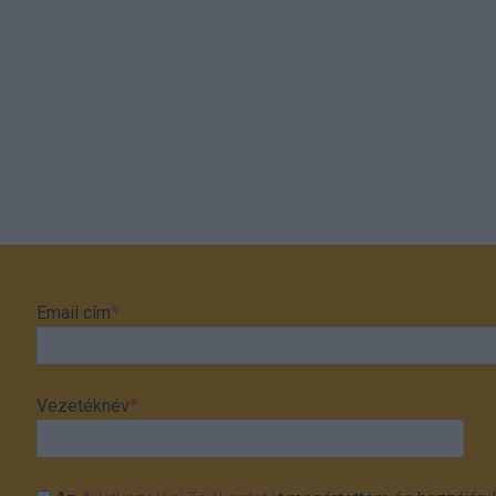
Email cím
*
Vezetéknév
*