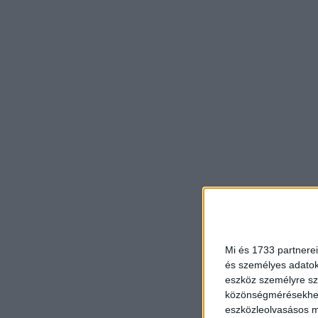
Mi és 1733 partnerei
és személyes adatoka
eszköz személyre sz
közönségmérésekhez 
eszközleolvasásos mó