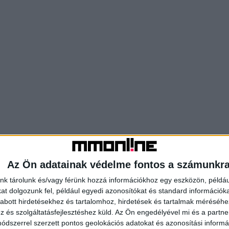
Az Ön adatainak védelme fontos a számunkr
nk tárolunk és/vagy férünk hozzá információkhoz egy eszközön, példáu
t dolgozunk fel, például egyedi azonosítókat és standard információk
abott hirdetésekhez és tartalomhoz, hirdetések és tartalmak méréséhe
és szolgáltatásfejlesztéshez küld.
Az Ön engedélyével mi és a partne
dszerrel szerzett pontos geolokációs adatokat és azonosítási informác