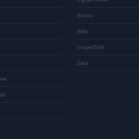
Biznisz
Állás
SzuperZöld
Data
ome
zás