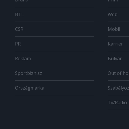
BTL
Web
CSR
Mobil
PR
Karrier
Reklám
Bulvár
Sportbiznisz
Out of h
Országmárka
Szabályo
Tv/Rádió