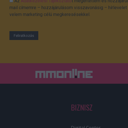
Az
Adatkezelési Tájékoztató
t megértettem és hozzájárul
mail címemre – hozzájárulásom visszavonásig – hírlevelet k
velem marketing célú megkeresésekkel.
BIZNISZ
Digital Center