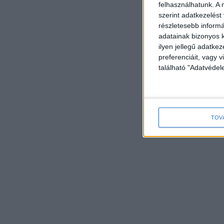
felhasználhatunk. A 
szerint adatkezelést
részletesebb informác
adatainak bizonyos k
ilyen jellegű adatke
preferenciáit, vagy v
található "Adatvéde
TOV