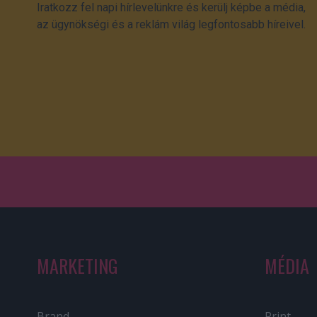
Iratkozz fel napi hírlevelünkre és kerülj képbe a média,
az ügynökségi és a reklám világ legfontosabb híreivel.
MARKETING
MÉDIA
Brand
Print