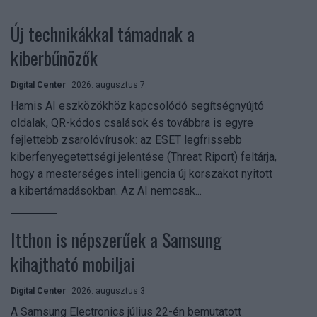
Új technikákkal támadnak a
kiberbűnözők
Digital Center
2026. augusztus 7.
Hamis AI eszközökhöz kapcsolódó segítségnyújtó
oldalak, QR-kódos csalások és továbbra is egyre
fejlettebb zsarolóvírusok: az ESET legfrissebb
kiberfenyegetettségi jelentése (Threat Riport) feltárja,
hogy a mesterséges intelligencia új korszakot nyitott
a kibertámadásokban. Az AI nemcsak...
Itthon is népszerűek a Samsung
kihajtható mobiljai
Digital Center
2026. augusztus 3.
A Samsung Electronics július 22-én bemutatott