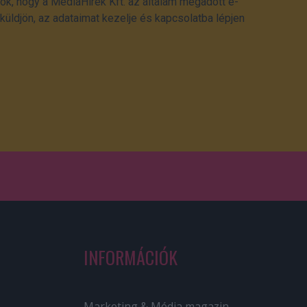
ok, hogy a MédiaHírek Kft. az általam megadott e-
üldjön, az adataimat kezelje és kapcsolatba lépjen
INFORMÁCIÓK
Marketing & Média magazin