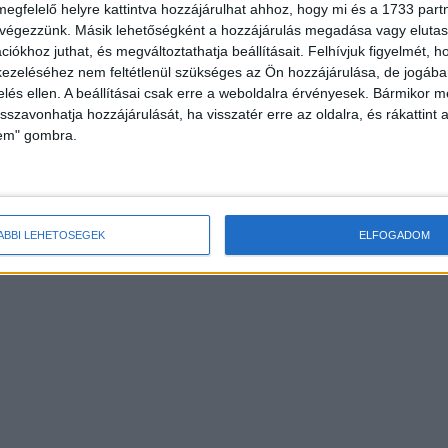
megfelelő helyre kattintva hozzájárulhat ahhoz, hogy mi és a 1733 partne
 végezzünk. Másik lehetőségként a hozzájárulás megadása vagy elutasí
iókhoz juthat, és megváltoztathatja beállításait.
Felhívjuk figyelmét, 
ezeléséhez nem feltétlenül szükséges az Ön hozzájárulása, de jogában 
zelés ellen. A beállításai csak erre a weboldalra érvényesek. Bármikor m
isszavonhatja hozzájárulását, ha visszatér erre az oldalra, és rákattint a
lem" gombra.
ÁBBI LEHETŐSÉGEK
ELFOGADOM