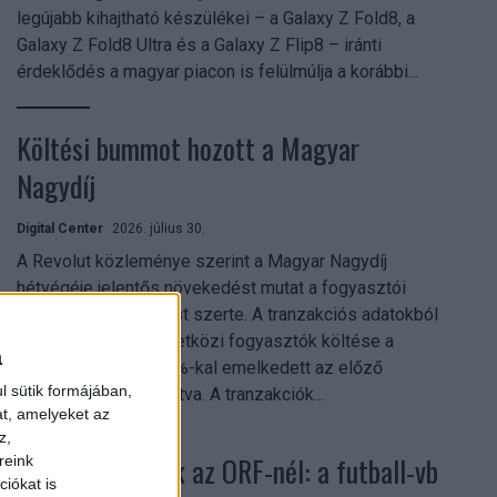
legújabb kihajtható készülékei – a Galaxy Z Fold8, a
Galaxy Z Fold8 Ultra és a Galaxy Z Flip8 – iránti
érdeklődés a magyar piacon is felülmúlja a korábbi...
Költési bummot hozott a Magyar
Nagydíj
Digital Center
2026. július 30.
A Revolut közleménye szerint a Magyar Nagydíj
hétvégéje jelentős növekedést mutat a fogyasztói
aktivitásban Budapest szerte. A tranzakciós adatokból
kiderül, hogy a nemzetközi fogyasztók költése a
a
versenyhétvégén 26%-kal emelkedett az előző
l sütik formájában,
hétvégéhez viszonyítva. A tranzakciók...
at, amelyeket az
z,
Rekordok dőltek az ORF-nél: a futball-vb
reink
iókat is