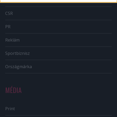
BTL
CSR
PR
Reklám
Sportbiznisz
Országmárka
MÉDIA
Print