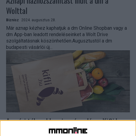
Aznapi házhozszállítást indít a dm a
Wolttal
Biznisz
2024. augusztus 28.
Már aznap kézhez kaphatjuk a dm Online Shopban vagy a
dm App-ban leadott rendeléseinket a Wolt Drive
szolgáltatásnak köszönhetően.Augusztustól a dm
budapesti vásárlói új...
A nyári táborokban is színre lép a Kifli.hu
Biznisz
2024. június 17.