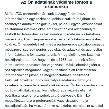
Az Ön adatainak védelme fontos a
Az óvodai étkeztetési program óriási sikerét követően a
számunkra
Kifli.hu szolgáltatásait kiterjeszti a nyári táborokra is. Ez
az új program biztosítja, hogy a gyerekek és...
Mi és 1733 partnereink tárolunk és/vagy férünk hozzá
információkhoz egy eszközön, például sütik formájában, és
személyes adatokat dolgozunk fel, például egyedi azonosítókat
és standard információkat, amelyeket az eszköz személyre
szabott hirdetésekhez és tartalomhoz, hirdetések és tartalmak
méréséhez, közönségmérésekhez és szolgáltatásfejlesztéshez
küld.
Az Ön engedélyével mi és a partnereink eszközleolvasásos
módszerrel szerzett pontos geolokációs adatokat és azonosítási
információkat is felhasználhatunk. A megfelelő helyre kattintva
hozzájárulhat ahhoz, hogy mi és a 1733 partnereink a fent
leírtak szerint adatkezelést végezzünk. Másik lehetőségként a
Kiderült, mit várnak el a csomagküldőktől
hozzájárulás megadása vagy elutasítása előtt részletesebb
információkhoz juthat, és megváltoztathatja beállításait.
a vásárlók
Felhívjuk figyelmét, hogy személyes adatainak bizonyos
kezeléséhez nem feltétlenül szükséges az Ön hozzájárulása, de
Kutatás
2024. május 29.
jogában áll tiltakozni az ilyen jellegű adatkezelés ellen. A
Az ár a legmeghatározóbb tényező akkor, amikor online
beállításai csak erre a weboldalra érvényesek. Bármikor
vásárlás során több csomagküldő szolgáltató közül is
megváltoztathatja a preferenciáit, vagy visszavonhatja
lehet választani - derült ki a Reacty Digital 18-79...
hozzájárulását, ha visszatér erre az oldalra, és rákattint az oldal