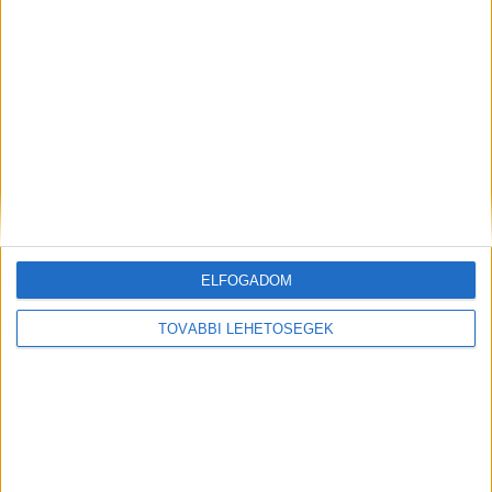
A gyorsaságra hajtanak a fiatalok
Kutatás
2023. július 4.
A fiatalabb vásárlók számára különösen fontos a
ELFOGADOM
kiszállítás gyorsasága Magyarországon: a Z-generáció
közel fele hagyta már félbe az online rendelés folyamatát
TOVÁBBI LEHETŐSÉGEK
a termékek kiválasztását...