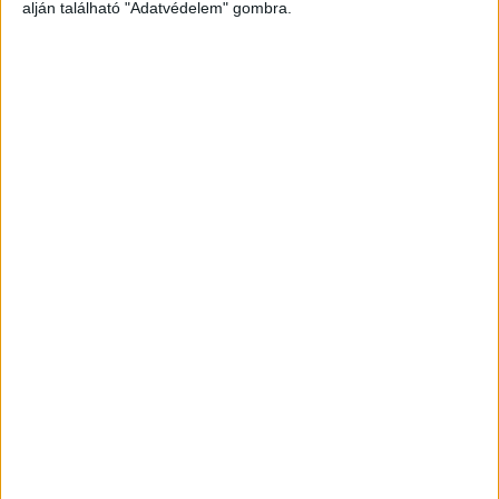
alján található "Adatvédelem" gombra.
Régóta várt funkciót tesz elérhetővé a
Wolt
Biznisz
2024. május 16.
Mostantól a Wolt magyarországi felhasználói egyszerre
két, ugyanazon a környéken található étteremből vagy
üzletből is rendelhetnek - egyetlen szállítási díjért.A
funkciót először Helsinkiben tette...