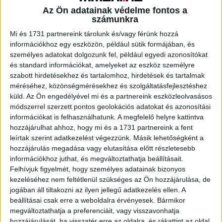
Az Ön adatainak védelme fontos a
számunkra
A RADIOCAFÉN
Mi és 1731 partnereink tárolunk és/vagy férünk hozzá
információkhoz egy eszközön, például sütik formájában, és
személyes adatokat dolgozunk fel, például egyedi azonosítókat
és standard információkat, amelyeket az eszköz személyre
szabott hirdetésekhez és tartalomhoz, hirdetések és tartalmak
méréséhez, közönségmérésekhez és szolgáltatásfejlesztéshez
küld.
Az Ön engedélyével mi és a partnereink eszközleolvasásos
módszerrel szerzett pontos geolokációs adatokat és azonosítási
információkat is felhasználhatunk. A megfelelő helyre kattintva
hozzájárulhat ahhoz, hogy mi és a 1731 partnereink a fent
leírtak szerint adatkezelést végezzünk. Másik lehetőségként a
hozzájárulás megadása vagy elutasítása előtt részletesebb
Korábbi adások
információkhoz juthat, és megváltoztathatja beállításait.
A rovat támogatói:
Felhívjuk figyelmét, hogy személyes adatainak bizonyos
kezeléséhez nem feltétlenül szükséges az Ön hozzájárulása, de
jogában áll tiltakozni az ilyen jellegű adatkezelés ellen. A
beállításai csak erre a weboldalra érvényesek. Bármikor
megváltoztathatja a preferenciáit, vagy visszavonhatja
hozzájárulását, ha visszatér erre az oldalra, és rákattint az oldal