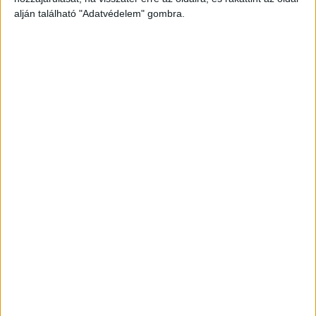
alján található "Adatvédelem" gombra.
Még több podcast
DIGITAL CENTER
Itthon is népszerűek a Samsung kihajtható
mobiljai
Digital Center
2026. augusztus 3.
A Samsung Electronics július 22-én bemutatott legújabb
kihajtható készülékei – a Galaxy Z Fold8, a Galaxy Z Fold8
Ultra és a Galaxy Z Flip8 – iránti érdeklődés a magyar
piacon is felülmúlja a korábbi...