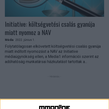
Initiative: költségvetési csalás gyanúja
miatt nyomoz a NAV
Média
2022. június 1.
Folytatólagosan elkövetett költségvetési csalás gyanúja
miatt indított nyomozást a NAV az Initiative
médiaügynökség ellen, a Media1 információi szerint az
adóhatóság munkatársai házkutatást tartottak a...
- Hirdetés -