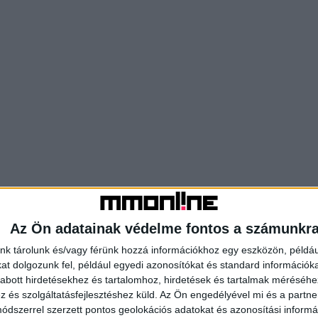
Az Ön adatainak védelme fontos a számunkr
nk tárolunk és/vagy férünk hozzá információkhoz egy eszközön, példáu
t dolgozunk fel, például egyedi azonosítókat és standard információk
abott hirdetésekhez és tartalomhoz, hirdetések és tartalmak méréséhe
és szolgáltatásfejlesztéshez küld.
Az Ön engedélyével mi és a partne
dszerrel szerzett pontos geolokációs adatokat és azonosítási informác