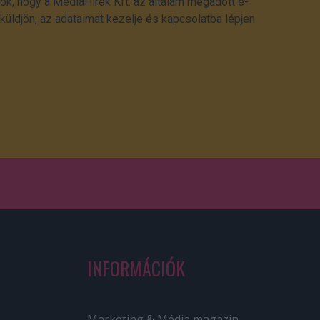
ok, hogy a MédiaHírek Kft. az általam megadott e-
üldjön, az adataimat kezelje és kapcsolatba lépjen
INFORMÁCIÓK
Marketing & Média magazin