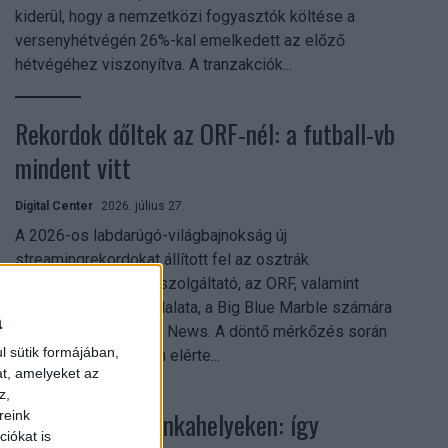
kiderül, hogy a nemzetközi fogyasztók költése a
versenyhétvégén 26%-kal emelkedett az előző
hétvégéhez viszonyítva. A tranzakciók...
Rekordok dőltek az ORF-nél: a futball-vb
mindent vitt
Digital Center
2026. július 27.
A 2026-os labdarúgó-világbajnokság új
streamingrekordokat állított fel az osztrák
közszolgálati műsorszolgáltató, az ORF, valamint
technológiai leányvállalata, a Big Blue Marble számára
a
– írja a Broadband TV News. A döntő mérkőzés során
l sütik formájában,
az átlagos nézőszám elérte...
at, amelyeket az
z,
Shadow AI a munkahelyeken: így
reink
iókat is