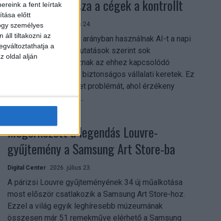
szerezhetik vissza a cégek a kontrollt
reink a fent leírtak
tása előtt
Digital Center
2026. július 24.
hogy személyes
áll tiltakozni az
A munkavállalók nagy arányban használnak AI-t a napi
egváltoztathatja a
munkában, ám friss kutatások szerint sok
z oldal alján
szervezetnél hiányoznak az ehhez kapcsolódó
világos irányelvek és biztonságos vállalati keretek. Ez
különösen ott jelenthet problémát, ahol érzékeny
üzleti információkkal...
Megérkezett a legendás Louvre-
gyűjtemény a Samsung Art Store-ba
Digital Center
2026. július 23.
A párizsi Louvre gyűjteményének 34 új műalkotása
most először csatlakozik a Samsung Art Store-hoz.
Ezzel a világ egyik leghíresebb múzeumának
összesen már 51 remekműve elérhető a Samsung