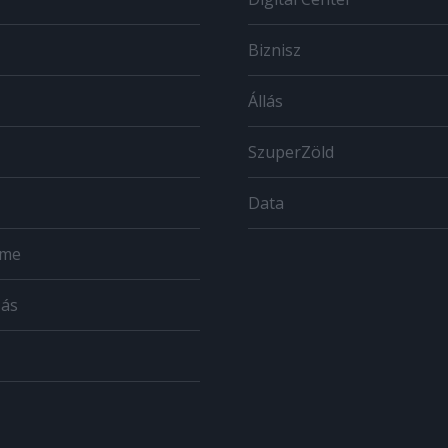
Biznisz
Állás
SzuperZöld
Data
ome
zás