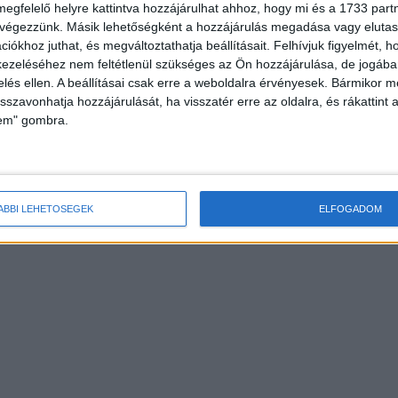
megfelelő helyre kattintva hozzájárulhat ahhoz, hogy mi és a 1733 partne
 végezzünk. Másik lehetőségként a hozzájárulás megadása vagy elutasí
iókhoz juthat, és megváltoztathatja beállításait.
Felhívjuk figyelmét, 
ezeléséhez nem feltétlenül szükséges az Ön hozzájárulása, de jogában 
zelés ellen. A beállításai csak erre a weboldalra érvényesek. Bármikor m
isszavonhatja hozzájárulását, ha visszatér erre az oldalra, és rákattint a
lem" gombra.
ÁBBI LEHETŐSÉGEK
ELFOGADOM