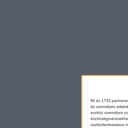
Mi és 1733 partnerei
és személyes adatoka
eszköz személyre sz
közönségmérésekhez 
eszközleolvasásos mó