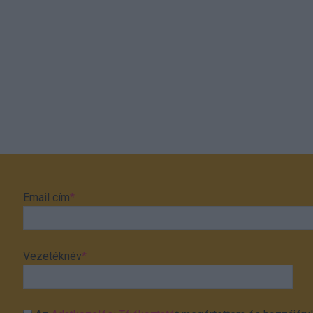
Email cím
*
Vezetéknév
*