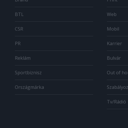
BTL
Web
CSR
Mobil
PR
Karrier
Reklám
Bulvár
Sportbiznisz
Out of h
Országmárka
Szabályo
Tv/Rádió