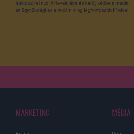
Iratkozz fel napi hírlevelünkre és kerülj képbe a média,
az ügynökségi és a reklám világ legfontosabb híreivel.
MARKETING
MÉDIA
Brand
Print