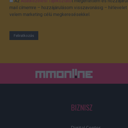
Az
Adatkezelési Tájékoztató
t megértettem és hozzájárul
mail címemre – hozzájárulásom visszavonásig – hírlevelet k
velem marketing célú megkeresésekkel.
BIZNISZ
Digital Center