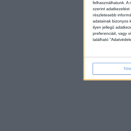
felhasználhatunk. A 
szerint adatkezelést
részletesebb informác
adatainak bizonyos k
ilyen jellegű adatke
preferenciáit, vagy v
található "Adatvéde
TOV