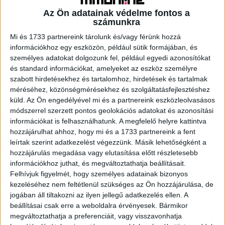
Az Ön adatainak védelme fontos a
számunkra
Mi és 1733 partnereink tárolunk és/vagy férünk hozzá
A RADIOCAFÉN
információkhoz egy eszközön, például sütik formájában, és
személyes adatokat dolgozunk fel, például egyedi azonosítókat
és standard információkat, amelyeket az eszköz személyre
szabott hirdetésekhez és tartalomhoz, hirdetések és tartalmak
méréséhez, közönségmérésekhez és szolgáltatásfejlesztéshez
küld.
Az Ön engedélyével mi és a partnereink eszközleolvasásos
módszerrel szerzett pontos geolokációs adatokat és azonosítási
információkat is felhasználhatunk. A megfelelő helyre kattintva
hozzájárulhat ahhoz, hogy mi és a 1733 partnereink a fent
leírtak szerint adatkezelést végezzünk. Másik lehetőségként a
hozzájárulás megadása vagy elutasítása előtt részletesebb
információkhoz juthat, és megváltoztathatja beállításait.
Korábbi adások
Felhívjuk figyelmét, hogy személyes adatainak bizonyos
kezeléséhez nem feltétlenül szükséges az Ön hozzájárulása, de
A rovat támogatói:
jogában áll tiltakozni az ilyen jellegű adatkezelés ellen. A
beállításai csak erre a weboldalra érvényesek. Bármikor
megváltoztathatja a preferenciáit, vagy visszavonhatja