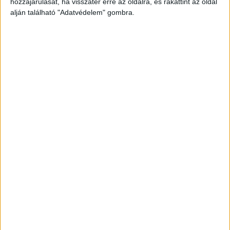
hozzájárulását, ha visszatér erre az oldalra, és rákattint az oldal
alján található "Adatvédelem" gombra.
Még több podcast
DIGITAL CENTER
Itthon is népszerűek a Samsung kihajtható
mobiljai
Digital Center
2026. augusztus 3.
A Samsung Electronics július 22-én bemutatott legújabb
kihajtható készülékei – a Galaxy Z Fold8, a Galaxy Z Fold8