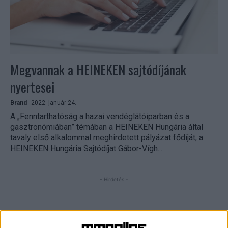
Megvannak a HEINEKEN sajtódíjának
nyertesei
Brand
2022. január 24.
A „Fenntarthatóság a hazai vendéglátóiparban és a
gasztronómiában” témában a HEINEKEN Hungária által
tavaly első alkalommal meghirdetett pályázat fődíját, a
HEINEKEN Hungária Sajtódíjat Gábor-Vígh...
- Hirdetés -