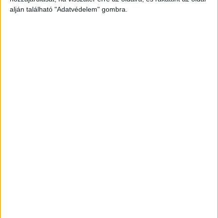
alján található "Adatvédelem" gombra.
Még több podcast
DIGITAL CENTER
Itthon is népszerűek a Samsung kihajtható
mobiljai
Digital Center
2026. augusztus 3.
A Samsung Electronics július 22-én bemutatott legújabb
kihajtható készülékei – a Galaxy Z Fold8, a Galaxy Z Fold8
Ultra és a Galaxy Z Flip8 – iránti érdeklődés a magyar
piacon is felülmúlja a korábbi...