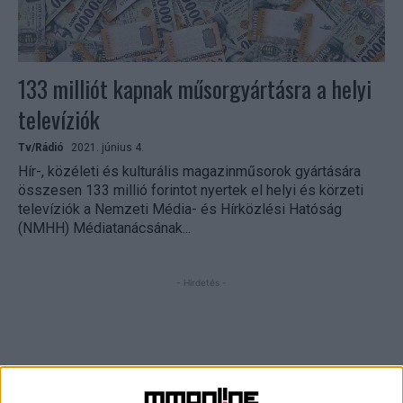
133 milliót kapnak műsorgyártásra a helyi
televíziók
Tv/Rádió
2021. június 4.
Hír-, közéleti és kulturális magazinműsorok gyártására
összesen 133 millió forintot nyertek el helyi és körzeti
televíziók a Nemzeti Média- és Hírközlési Hatóság
(NMHH) Médiatanácsának...
- Hirdetés -