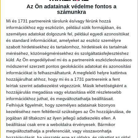
Az Ön adatainak védelme fontos a
számunkra
A RADIOCAFÉN
Mi és 1731 partnereink tárolunk és/vagy férünk hozzá
információkhoz egy eszközön, például sütik formájában, és
személyes adatokat dolgozunk fel, például egyedi azonosítókat
és standard információkat, amelyeket az eszköz személyre
szabott hirdetésekhez és tartalomhoz, hirdetések és tartalmak
méréséhez, közönségmérésekhez és szolgáltatásfejlesztéshez
küld.
Az Ön engedélyével mi és a partnereink eszközleolvasásos
módszerrel szerzett pontos geolokációs adatokat és azonosítási
információkat is felhasználhatunk. A megfelelő helyre kattintva
hozzájárulhat ahhoz, hogy mi és a 1731 partnereink a fent
leírtak szerint adatkezelést végezzünk. Másik lehetőségként a
hozzájárulás megadása vagy elutasítása előtt részletesebb
Korábbi adások
információkhoz juthat, és megváltoztathatja beállításait.
A rovat támogatói:
Felhívjuk figyelmét, hogy személyes adatainak bizonyos
kezeléséhez nem feltétlenül szükséges az Ön hozzájárulása, de
jogában áll tiltakozni az ilyen jellegű adatkezelés ellen. A
beállításai csak erre a weboldalra érvényesek. Bármikor
megváltoztathatja a preferenciáit, vagy visszavonhatja
hozzájárulását, ha visszatér erre az oldalra, és rákattint az oldal