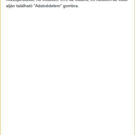
alján található "Adatvédelem" gombra.
Még több podcast
DIGITAL CENTER
Itthon is népszerűek a Samsung kihajtható
mobiljai
Digital Center
2026. augusztus 3.
A Samsung Electronics július 22-én bemutatott legújabb
kihajtható készülékei – a Galaxy Z Fold8, a Galaxy Z Fold8
Ultra és a Galaxy Z Flip8 – iránti érdeklődés a magyar
piacon is felülmúlja a korábbi...