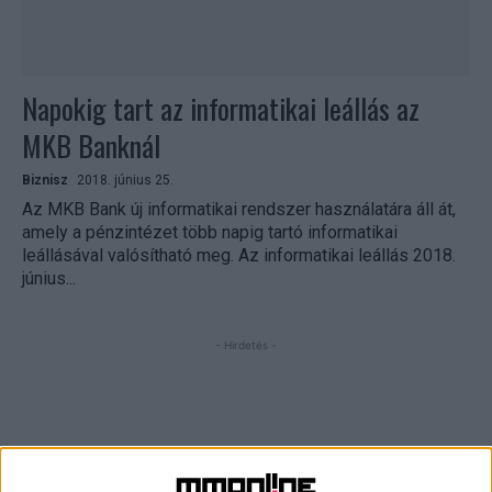
Napokig tart az informatikai leállás az
MKB Banknál
Biznisz
2018. június 25.
Az MKB Bank új informatikai rendszer használatára áll át,
amely a pénzintézet több napig tartó informatikai
leállásával valósítható meg. Az informatikai leállás 2018.
június...
- Hirdetés -