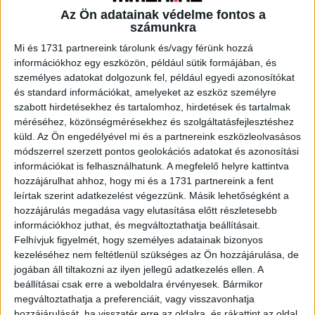
Az Ön adatainak védelme fontos a
számunkra
A RADIOCAFÉN
Mi és 1731 partnereink tárolunk és/vagy férünk hozzá
információkhoz egy eszközön, például sütik formájában, és
személyes adatokat dolgozunk fel, például egyedi azonosítókat
és standard információkat, amelyeket az eszköz személyre
szabott hirdetésekhez és tartalomhoz, hirdetések és tartalmak
méréséhez, közönségmérésekhez és szolgáltatásfejlesztéshez
küld.
Az Ön engedélyével mi és a partnereink eszközleolvasásos
módszerrel szerzett pontos geolokációs adatokat és azonosítási
információkat is felhasználhatunk. A megfelelő helyre kattintva
hozzájárulhat ahhoz, hogy mi és a 1731 partnereink a fent
leírtak szerint adatkezelést végezzünk. Másik lehetőségként a
hozzájárulás megadása vagy elutasítása előtt részletesebb
Korábbi adások
információkhoz juthat, és megváltoztathatja beállításait.
A rovat támogatói:
Felhívjuk figyelmét, hogy személyes adatainak bizonyos
kezeléséhez nem feltétlenül szükséges az Ön hozzájárulása, de
jogában áll tiltakozni az ilyen jellegű adatkezelés ellen. A
beállításai csak erre a weboldalra érvényesek. Bármikor
megváltoztathatja a preferenciáit, vagy visszavonhatja
hozzájárulását, ha visszatér erre az oldalra, és rákattint az oldal