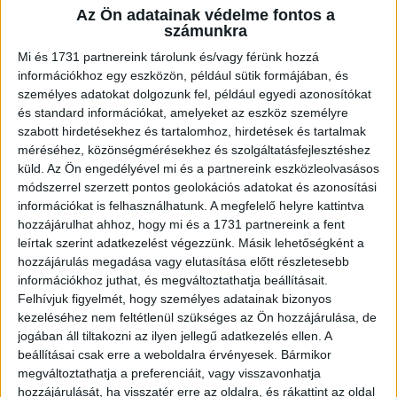
Az Ön adatainak védelme fontos a
A RADIOCAFÉN
számunkra
Mi és 1731 partnereink tárolunk és/vagy férünk hozzá
információkhoz egy eszközön, például sütik formájában, és
személyes adatokat dolgozunk fel, például egyedi azonosítókat
és standard információkat, amelyeket az eszköz személyre
szabott hirdetésekhez és tartalomhoz, hirdetések és tartalmak
méréséhez, közönségmérésekhez és szolgáltatásfejlesztéshez
küld.
Az Ön engedélyével mi és a partnereink eszközleolvasásos
módszerrel szerzett pontos geolokációs adatokat és azonosítási
információkat is felhasználhatunk. A megfelelő helyre kattintva
hozzájárulhat ahhoz, hogy mi és a 1731 partnereink a fent
leírtak szerint adatkezelést végezzünk. Másik lehetőségként a
Korábbi adások
hozzájárulás megadása vagy elutasítása előtt részletesebb
információkhoz juthat, és megváltoztathatja beállításait.
A rovat támogatói:
Felhívjuk figyelmét, hogy személyes adatainak bizonyos
kezeléséhez nem feltétlenül szükséges az Ön hozzájárulása, de
jogában áll tiltakozni az ilyen jellegű adatkezelés ellen. A
beállításai csak erre a weboldalra érvényesek. Bármikor
megváltoztathatja a preferenciáit, vagy visszavonhatja
hozzájárulását, ha visszatér erre az oldalra, és rákattint az oldal