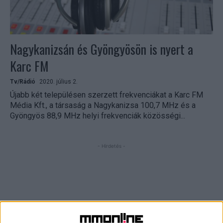
Nagykanizsán és Gyöngyösön is nyert a
Karc FM
Tv/Rádió
2020. július 2.
Újabb két településen szerzett frekvenciákat a Karc FM
Média Kft., a társaság a Nagykanizsa 100,7 MHz és a
Gyöngyös 88,9 MHz helyi frekvenciák közösségi...
- Hirdetés -