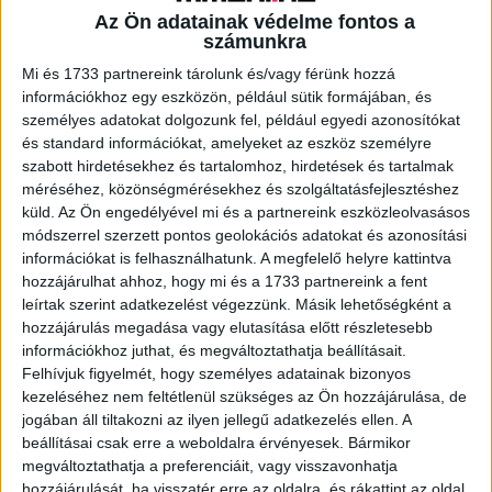
Az Ön adatainak védelme fontos a
számunkra
A RADIOCAFÉN
Mi és 1733 partnereink tárolunk és/vagy férünk hozzá
információkhoz egy eszközön, például sütik formájában, és
személyes adatokat dolgozunk fel, például egyedi azonosítókat
és standard információkat, amelyeket az eszköz személyre
szabott hirdetésekhez és tartalomhoz, hirdetések és tartalmak
méréséhez, közönségmérésekhez és szolgáltatásfejlesztéshez
küld.
Az Ön engedélyével mi és a partnereink eszközleolvasásos
módszerrel szerzett pontos geolokációs adatokat és azonosítási
információkat is felhasználhatunk. A megfelelő helyre kattintva
hozzájárulhat ahhoz, hogy mi és a 1733 partnereink a fent
leírtak szerint adatkezelést végezzünk. Másik lehetőségként a
hozzájárulás megadása vagy elutasítása előtt részletesebb
Korábbi adások
információkhoz juthat, és megváltoztathatja beállításait.
Felhívjuk figyelmét, hogy személyes adatainak bizonyos
A rovat támogatói:
kezeléséhez nem feltétlenül szükséges az Ön hozzájárulása, de
jogában áll tiltakozni az ilyen jellegű adatkezelés ellen. A
beállításai csak erre a weboldalra érvényesek. Bármikor
megváltoztathatja a preferenciáit, vagy visszavonhatja
hozzájárulását, ha visszatér erre az oldalra, és rákattint az oldal