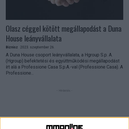
Olasz céggel kötött megállapodást a Duna
House leányvállalata
Biznisz
2023. szeptember 26.
A Duna House csoport leányvállalata, a Hgroup S.p. A.
(Hgroup) befektetési és együttműködési megállapodást
írt alá a Professione Casa S.p.A.-val (Professione Casa). A
Professione...
- Hirdetés -