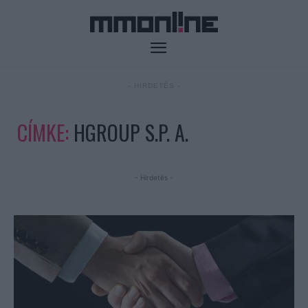
- HIRDETÉS -
CÍMKE:
HGROUP S.P. A.
- Hirdetés -